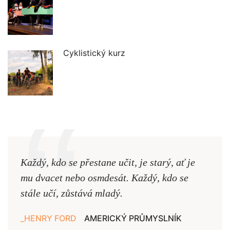
Cyklistický kurz
Každý, kdo se přestane učit, je starý, ať je
Naši
mu dvacet nebo osmdesát. Každý, kdo se
cest,
stále učí, zůstává mladý.
nejd
HENRY FORD
AMERICKÝ PRŮMYSLNÍK
JAN