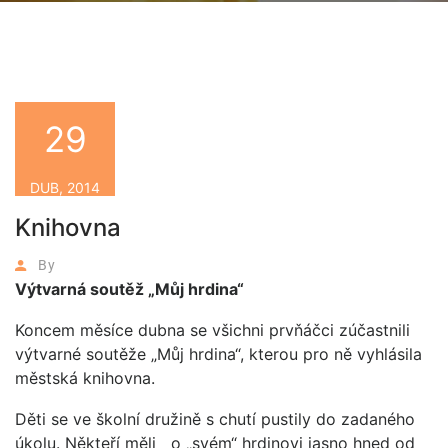
29
DUB, 2014
Knihovna
By
Výtvarná soutěž „Můj hrdina“
Koncem měsíce dubna se všichni prvňáčci zúčastnili
výtvarné soutěže „Můj hrdina“, kterou pro ně vyhlásila
městská knihovna.
Děti se ve školní družině s chutí pustily do zadaného
úkolu. Někteří měli o „svém“ hrdinovi jasno hned od