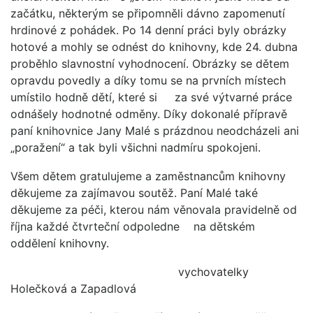
začátku, některým se připomněli dávno zapomenutí
hrdinové z pohádek. Po 14 denní práci byly obrázky
hotové a mohly se odnést do knihovny, kde 24. dubna
proběhlo slavnostní vyhodnocení. Obrázky se dětem
opravdu povedly a díky tomu se na prvních místech
umístilo hodně dětí, které si za své výtvarné práce
odnášely hodnotné odměny. Díky dokonalé přípravě
paní knihovnice Jany Malé s prázdnou neodcházeli ani
„poražení“ a tak byli všichni nadmíru spokojeni.
Všem dětem gratulujeme a zaměstnancům knihovny
děkujeme za zajímavou soutěž. Paní Malé také
děkujeme za péči, kterou nám věnovala pravidelně od
října každé čtvrteční odpoledne na dětském
oddělení knihovny.
vychovatelky
Holečková a Zapadlová