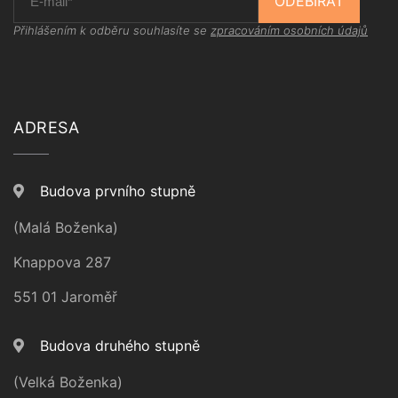
ODEBÍRAT
Přihlášením k odběru souhlasíte se
zpracováním osobních údajů
ADRESA
Budova prvního stupně
(Malá Boženka)
Knappova 287
551 01 Jaroměř
Budova druhého stupně
(Velká Boženka)