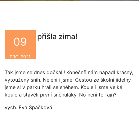
Konečně přišla zima!
09
By
PRO, 2021
Tak jsme se dnes dočkali! Konečně nám napadl krásný,
vytoužený sníh. Nelenili jsme. Cestou ze školní jídelny
jsme si v parku hráli se sněhem. Kouleli jsme velké
koule a stavěli první sněhuláky. No není to fajn?
vych. Eva Špačková