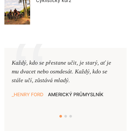
Cyklistický kurz
Každý, kdo se přestane učit, je starý, ať je
Naši
mu dvacet nebo osmdesát. Každý, kdo se
cest,
stále učí, zůstává mladý.
nejd
HENRY FORD
AMERICKÝ PRŮMYSLNÍK
JAN