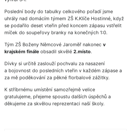
Poslední body do tabulky celkového pořadí jsme
uhrály nad domácím týmem ZŠ K.Klíče Hostinné, když
se podařilo deset vteřin před koncem zápasu vstřelit
míček do soupeřovy branky na konečných 1:0.
Tým ZŠ Boženy Němcové Jaroměř nakonec
v
krajském finále
obsadil skvělé
2.místo
.
Dívky si určitě zaslouží pochvalu za nasazení
a bojovnost do posledních vteřin v každém zápase a
za mě poděkování za pěkné florbalové zážitky.
K stříbrnému umístění samozřejmě velice
gratulujeme, přejeme spoustu dalších úspěchů a
děkujeme za skvělou reprezentaci naší školy.