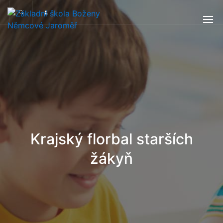
Krajský florbal starších
žákyň