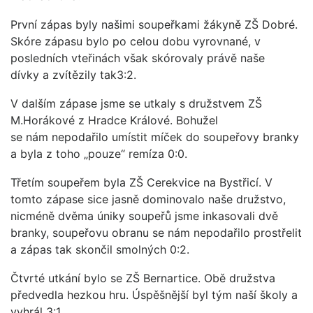
První zápas byly našimi soupeřkami žákyně ZŠ Dobré.
Skóre zápasu bylo po celou dobu vyrovnané, v
posledních vteřinách však skórovaly právě naše
dívky a zvítězily tak3:2.
V dalším zápase jsme se utkaly s družstvem ZŠ
M.Horákové z Hradce Králové. Bohužel
se nám nepodařilo umístit míček do soupeřovy branky
a byla z toho „pouze“ remíza 0:0.
Třetím soupeřem byla ZŠ Cerekvice na Bystřicí. V
tomto zápase sice jasně dominovalo naše družstvo,
nicméně dvěma úniky soupeřů jsme inkasovali dvě
branky, soupeřovu obranu se nám nepodařilo prostřelit
a zápas tak skončil smolných 0:2.
Čtvrté utkání bylo se ZŠ Bernartice. Obě družstva
předvedla hezkou hru. Úspěšnější byl tým naší školy a
vyhrál 3:1.