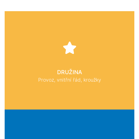
DRUŽINA
Provoz, vnitřní řád, kroužky