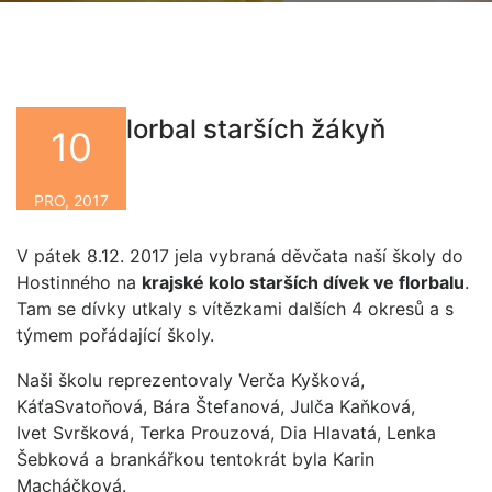
Krajský florbal starších žákyň
10
By
PRO, 2017
V pátek 8.12. 2017 jela vybraná děvčata naší školy do
Hostinného na
krajské kolo starších dívek ve florbalu
.
Tam se dívky utkaly s vítězkami dalších 4 okresů a s
týmem pořádající školy.
Naši školu reprezentovaly Verča Kyšková,
KáťaSvatoňová, Bára Štefanová, Julča Kaňková,
Ivet Svršková, Terka Prouzová, Dia Hlavatá, Lenka
Šebková a brankářkou tentokrát byla Karin
Macháčková.