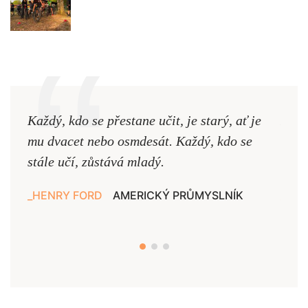
Každý, kdo se přestane učit, je starý, ať je
Naši
mu dvacet nebo osmdesát. Každý, kdo se
cest,
stále učí, zůstává mladý.
nejd
HENRY FORD
AMERICKÝ PRŮMYSLNÍK
JAN