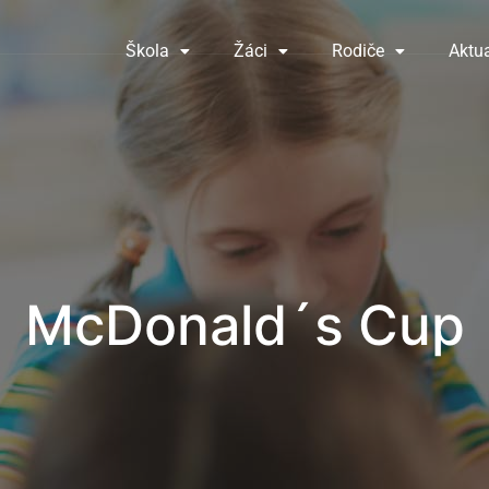
Škola
Žáci
Rodiče
Aktua
McDonald´s Cup