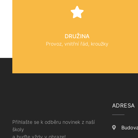
DRUŽINA
Provoz, vnitřní řád, kroužky
ADRESA
Přihlašte se k odběru novinek z naší
Budova
školy
a buďte vždy v obraze!