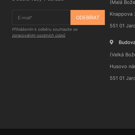
(Malá Bože
Knappova 
ODEBÍRAT
551 01 Jar
Přihlášením k odběru souhlasíte se
zpracováním osobních údajů
Budova
(Velká Bož
Husovo ná
551 01 Jar