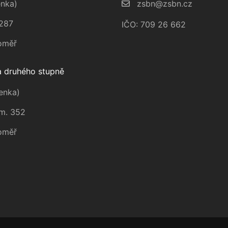
nka)
zsbn@zsbn.cz
287
IČO: 709 26 662
oměř
 druhého stupně
enka)
m. 352
oměř