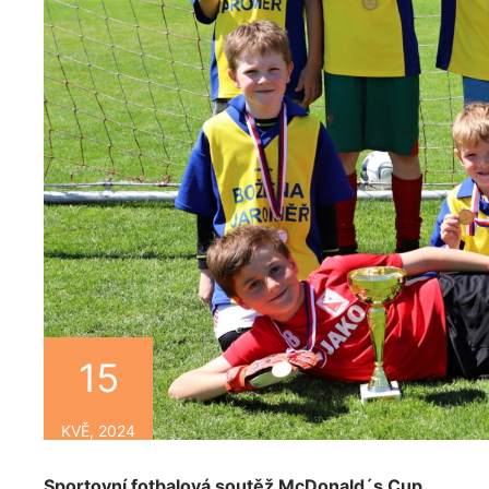
15
KVĚ, 2024
Sportovní fotbalová soutěž McDonald´s Cup