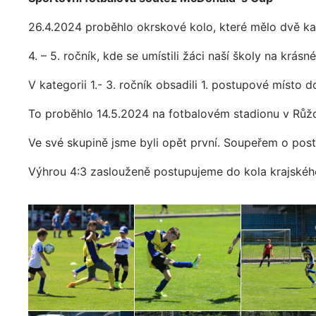
26.4.2024 proběhlo okrskové kolo, které mělo dvě ka
4. – 5. ročník, kde se umístili žáci naší školy na krásn
V kategorii 1.- 3. ročník obsadili 1. postupové místo d
To proběhlo 14.5.2024 na fotbalovém stadionu v Růž
Ve své skupině jsme byli opět první. Soupeřem o post
Výhrou 4:3 zaslouženě postupujeme do kola krajského