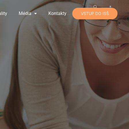
lity
Média
Kontakty
VSTUP DO ISŠ