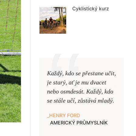
Cyklistický kurz
Každý, kdo se přestane učit,
Naši uč
je starý, ať je mu dvacet
podobni
nebo osmdesát. Každý, kdo
pouze uk
se stále učí, zůstává mladý.
samy ne
HENRY FORD
JAN A
AMERICKÝ PRŮMYSLNÍK
UČITE