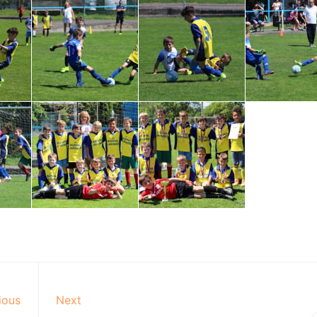
ious
Next