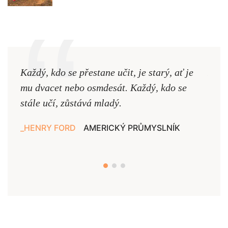
Každý, kdo se přestane učit, je starý, ať je
Naši
mu dvacet nebo osmdesát. Každý, kdo se
cest,
stále učí, zůstává mladý.
nejd
HENRY FORD
AMERICKÝ PRŮMYSLNÍK
JAN