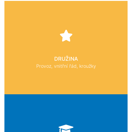
DRUŽINA
Provoz, vnitřní řád, kroužky