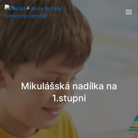
Mikulášská nadílka na
1.stupni