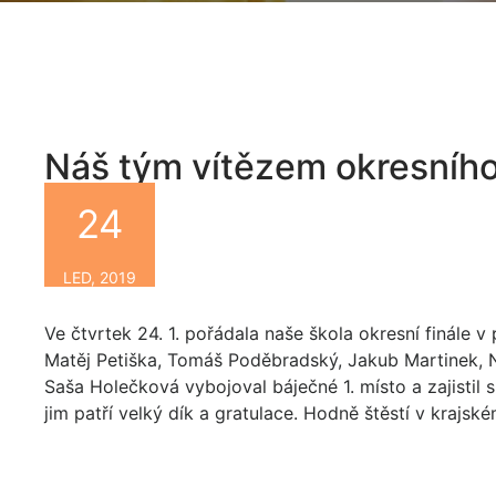
Náš tým vítězem okresního
24
By
LED, 2019
Ve čtvrtek 24. 1. pořádala naše škola okresní finále v 
Matěj Petiška, Tomáš Poděbradský, Jakub Martinek, N
Saša Holečková vybojoval báječné 1. místo a zajistil 
jim patří velký dík a gratulace. Hodně štěstí v krajské