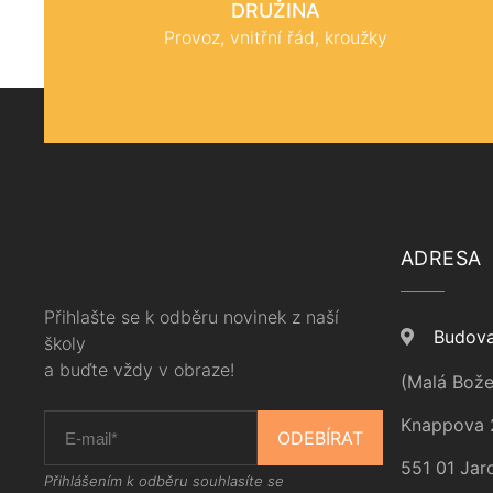
DRUŽINA
Provoz, vnitřní řád, kroužky
ADRESA
Přihlašte se k odběru novinek z naší
Budova
školy
a buďte vždy v obraze!
(Malá Bože
Knappova 
ODEBÍRAT
551 01 Jar
Přihlášením k odběru souhlasíte se