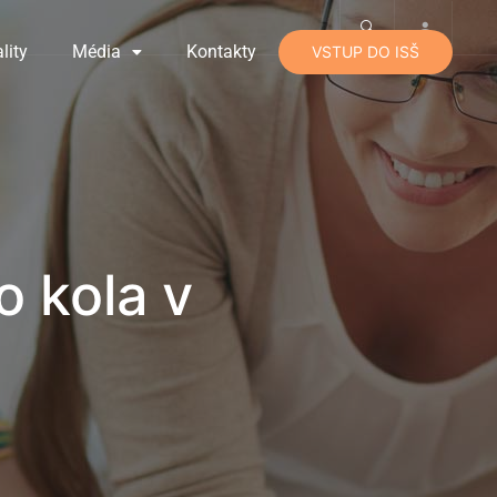
lity
Média
Kontakty
VSTUP DO ISŠ
 kola v