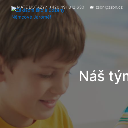
MÁTE DOTAZY?
+420 491 812 630
zsbn@zsbn.cz
Náš tý