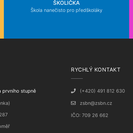
ŠKOLIČKA
Škola nanečisto pro předškoláky
RYCHLÝ KONTAKT
 prvního stupně
(+420) 491 812 630
nka)
zsbn@zsbn.cz
287
IČO: 709 26 662
oměř