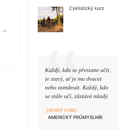
Cyklistický kurz
Každý, kdo se přestane učit,
Naši uč
je starý, ať je mu dvacet
podobni
nebo osmdesát. Každý, kdo
pouze uk
se stále učí, zůstává mladý.
samy ne
HENRY FORD
JAN A
AMERICKÝ PRŮMYSLNÍK
UČITE