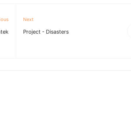
ious
Next
átek
Project - Disasters