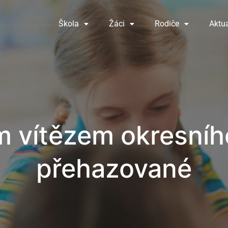
Škola
Žáci
Rodiče
Aktua
m vítězem okresního
přehazované