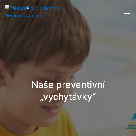
Naše preventivní
„vychytávky“