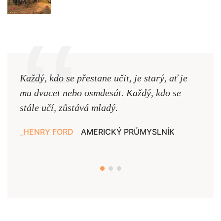
Každý, kdo se přestane učit, je starý, ať je
Naši
mu dvacet nebo osmdesát. Každý, kdo se
cest,
stále učí, zůstává mladý.
nejd
HENRY FORD
AMERICKÝ PRŮMYSLNÍK
JAN