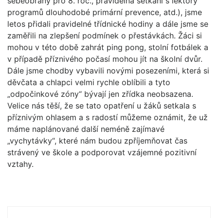
sebeobrany pro 8. roč., pravidelná setkání s lektory
programů dlouhodobé primární prevence, atd.), jsme
letos přidali pravidelné třídnické hodiny a dále jsme se
zaměřili na zlepšení podmínek o přestávkách. Žáci si
mohou v této době zahrát ping pong, stolní fotbálek a
v případě příznivého počasí mohou jít na školní dvůr.
Dále jsme chodby vybavili novými posezeními, která si
děvčata a chlapci velmi rychle oblíbili a tyto
„odpočinkové zóny“ bývají jen zřídka neobsazena.
Velice nás těší, že se tato opatření u žáků setkala s
příznivým ohlasem a s radostí můžeme oznámit, že už
máme naplánované další neméně zajímavé
„vychytávky“, které nám budou zpříjemňovat čas
strávený ve škole a podporovat vzájemné pozitivní
vztahy.