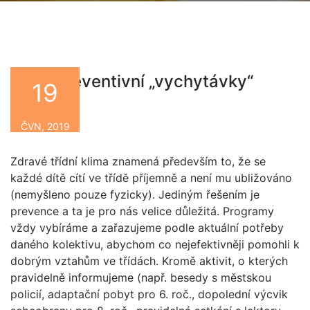
Naše preventivní „vychytávky“
19
By
ČVN, 2019
Zdravé třídní klima znamená především to, že se
každé dítě cítí ve třídě příjemně a není mu ubližováno
(nemyšleno pouze fyzicky). Jediným řešením je
prevence a ta je pro nás velice důležitá. Programy
vždy vybíráme a zařazujeme podle aktuální potřeby
daného kolektivu, abychom co nejefektivněji pomohli k
dobrým vztahům ve třídách. Kromě aktivit, o kterých
pravidelně informujeme (např. besedy s městskou
policií, adaptační pobyt pro 6. roč., dopolední výcvik