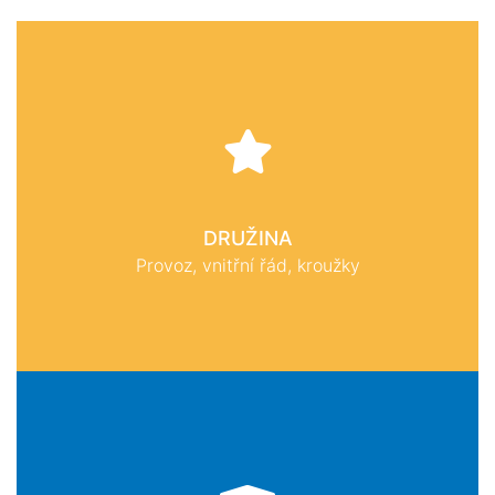
DRUŽINA
Provoz, vnitřní řád, kroužky