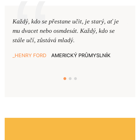
Každý, kdo se přestane učit, je starý, ať je
Naši
mu dvacet nebo osmdesát. Každý, kdo se
cest,
stále učí, zůstává mladý.
nejd
HENRY FORD
AMERICKÝ PRŮMYSLNÍK
JAN