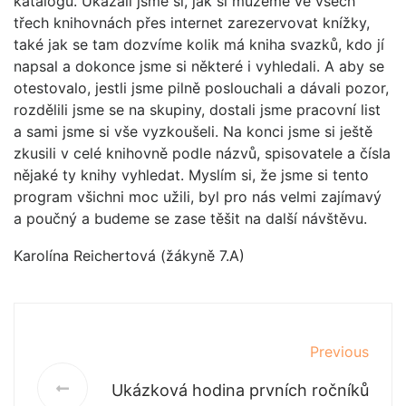
katalogu. Ukázali jsme si, jak si můžeme ve všech
třech knihovnách přes internet zarezervovat knížky,
také jak se tam dozvíme kolik má kniha svazků, kdo jí
napsal a dokonce jsme si některé i vyhledali. A aby se
otestovalo, jestli jsme pilně poslouchali a dávali pozor,
rozdělili jsme se na skupiny, dostali jsme pracovní list
a sami jsme si vše vyzkoušeli. Na konci jsme si ještě
zkusili v celé knihovně podle názvů, spisovatele a čísla
nějaké ty knihy vyhledat. Myslím si, že jsme si tento
program všichni moc užili, byl pro nás velmi zajímavý
a poučný a budeme se zase těšit na další návštěvu.
Karolína Reichertová (žákyně 7.A)
Previous
Ukázková hodina prvních ročníků