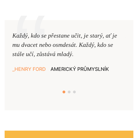
Každý, kdo se přestane učit, je starý, ať je
Naši
mu dvacet nebo osmdesát. Každý, kdo se
cest,
stále učí, zůstává mladý.
nejd
HENRY FORD
AMERICKÝ PRŮMYSLNÍK
JAN