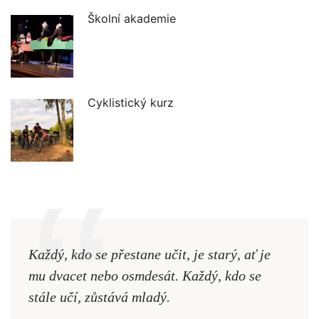
Školní akademie
Cyklistický kurz
Každý, kdo se přestane učit, je starý, ať je
Naši
mu dvacet nebo osmdesát. Každý, kdo se
cest,
stále učí, zůstává mladý.
nejd