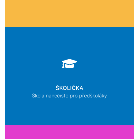
ŠKOLIČKA
Škola nanečisto pro předškoláky