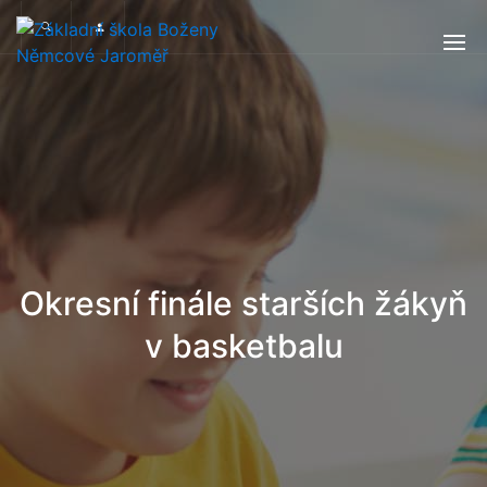
Okresní finále starších žákyň
v basketbalu