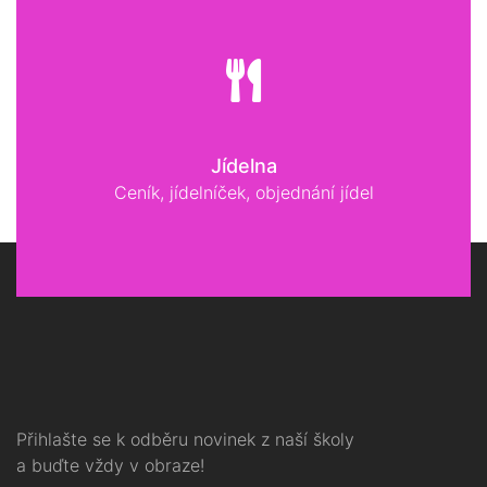
Jídelna
Ceník, jídelníček, objednání jídel
Přihlašte se k odběru novinek z naší školy
a buďte vždy v obraze!