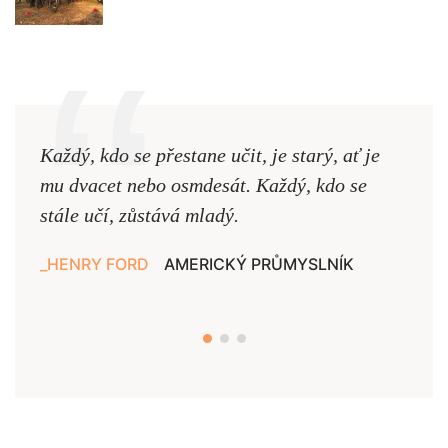
Každý, kdo se přestane učit, je starý, ať je
Naši
mu dvacet nebo osmdesát. Každý, kdo se
cest,
stále učí, zůstává mladý.
nejd
HENRY FORD
AMERICKÝ PRŮMYSLNÍK
JAN