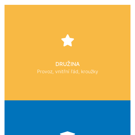
DRUŽINA
Provoz, vnitřní řád, kroužky