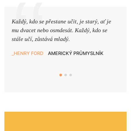
Každý, kdo se přestane učit, je starý, ať je
Naši
mu dvacet nebo osmdesát. Každý, kdo se
cest,
stále učí, zůstává mladý.
nejd
HENRY FORD
AMERICKÝ PRŮMYSLNÍK
JAN