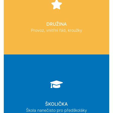
DRUŽINA
Provoz, vnitřní řád, kroužky
ŠKOLIČKA
Škola nanečisto pro předškoláky