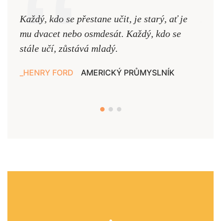
Každý, kdo se přestane učit, je starý, ať je
Naši
mu dvacet nebo osmdesát. Každý, kdo se
cest,
stále učí, zůstává mladý.
nejd
HENRY FORD
AMERICKÝ PRŮMYSLNÍK
JAN