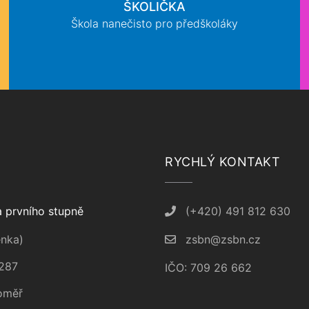
ŠKOLIČKA
Škola nanečisto pro předškoláky
RYCHLÝ KONTAKT
 prvního stupně
(+420) 491 812 630
nka)
zsbn@zsbn.cz
287
IČO: 709 26 662
oměř