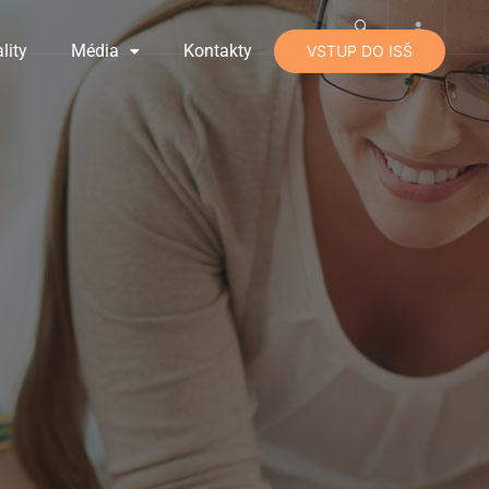
lity
Média
Kontakty
VSTUP DO ISŠ