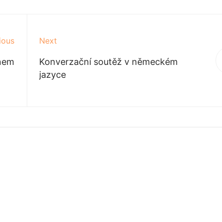
ious
Next
nem
Konverzační soutěž v německém
jazyce