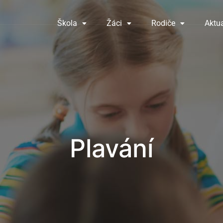
Škola
Žáci
Rodiče
Aktua
Plavání