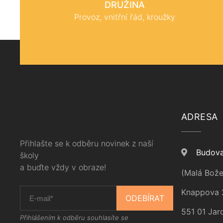
DRUŽINA
Provoz, vnitřní řád, kroužky
ADRESA
Přihlašte se k odběru novinek z naší
Budova
školy
a buďte vždy v obraze!
(Malá Bože
Knappova 
ODEBÍRAT
551 01 Jar
Přihlášením k odběru souhlasíte se