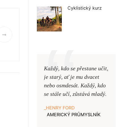
Cyklistický kurz
Každý, kdo se přestane učit,
Naši uč
je starý, ať je mu dvacet
podobni
nebo osmdesát. Každý, kdo
pouze uk
se stále učí, zůstává mladý.
samy ne
HENRY FORD
JAN A
AMERICKÝ PRŮMYSLNÍK
UČITE