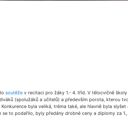
lo
soutěže
v recitaci pro žáky 1.- 4. tříd. V tělocvičně školy
váků (spolužáků a učitelů) a především porota, kterou tvo
Konkurence byla veliká, tréma také, ale hlavně byla slyšet 
 se to podařilo, byly předány drobné ceny a diplomy za 1., 