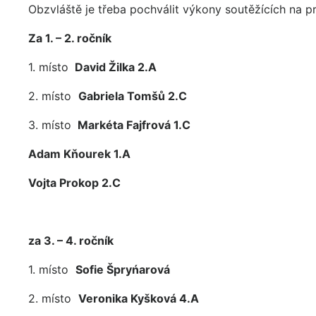
Obzvláště je třeba pochválit výkony soutěžících na p
Za 1. – 2. ročník
1. místo
David Žilka 2.A
2. místo
Gabriela Tomšů 2.C
3. místo
Markéta Fajfrová 1.C
Adam Kňourek 1.A
Vojta Prokop 2.C
za 3. – 4. ročník
1. místo
Sofie Špryńarová
2. místo
Veronika Kyšková 4.A