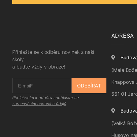
ADRESA
Přihlašte se k odběru novinek z naší
Budova
školy
a buďte vždy v obraze!
(Malá Bože
Knappova 
ODEBÍRAT
551 01 Jar
Přihlášením k odběru souhlasíte se
zpracováním osobních údajů
Budova
(Velká Bož
Husovo ná