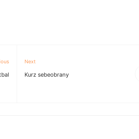
ious
Next
tbal
Kurz sebeobrany