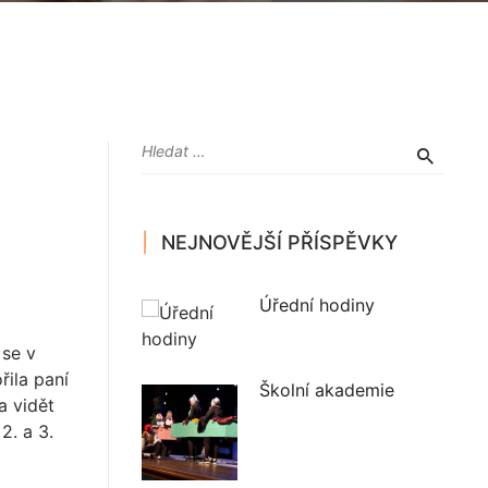
NEJNOVĚJŠÍ PŘÍSPĚVKY
Úřední hodiny
 se v
řila paní
Školní akademie
a vidět
2. a 3.