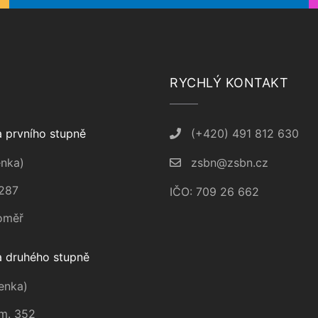
RYCHLÝ KONTAKT
 prvního stupně
(+420) 491 812 630
nka)
zsbn@zsbn.cz
287
IČO: 709 26 662
oměř
 druhého stupně
enka)
m. 352