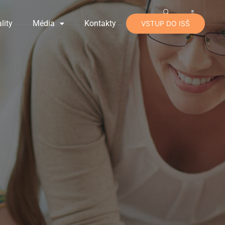
lity
Média
Kontakty
VSTUP DO ISŠ