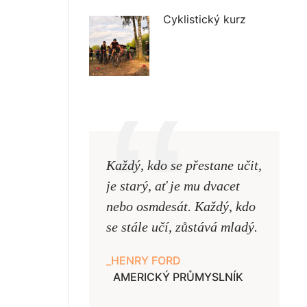
Cyklistický kurz
Každý, kdo se přestane učit,
Naši uč
je starý, ať je mu dvacet
podobni
nebo osmdesát. Každý, kdo
pouze uk
se stále učí, zůstává mladý.
samy ne
HENRY FORD
JAN A
AMERICKÝ PRŮMYSLNÍK
UČITE