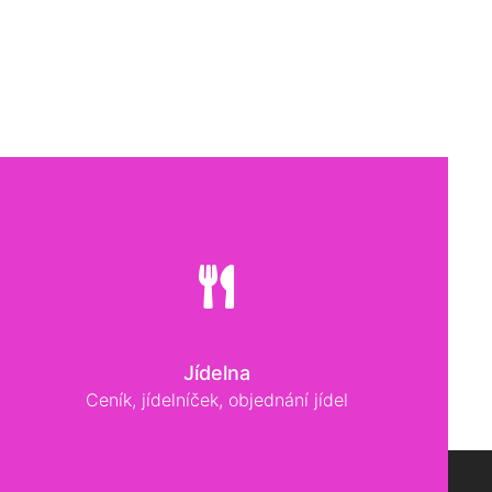
Jídelna
Ceník, jídelníček, objednání jídel