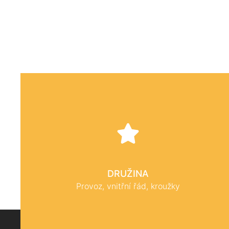
DRUŽINA
Provoz, vnitřní řád, kroužky