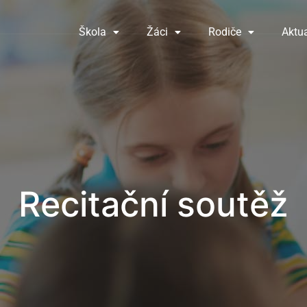
Škola
Žáci
Rodiče
Aktua
Recitační soutěž