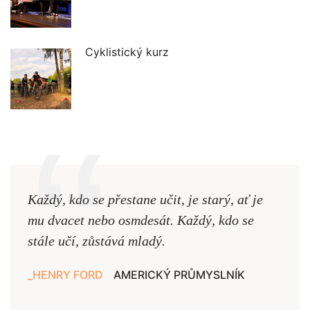
Cyklistický kurz
Každý, kdo se přestane učit, je starý, ať je
Naši
mu dvacet nebo osmdesát. Každý, kdo se
cest,
stále učí, zůstává mladý.
nejd
HENRY FORD
AMERICKÝ PRŮMYSLNÍK
JAN