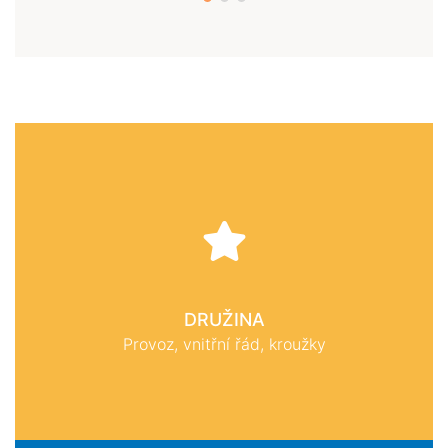
DRUŽINA
Provoz, vnitřní řád, kroužky