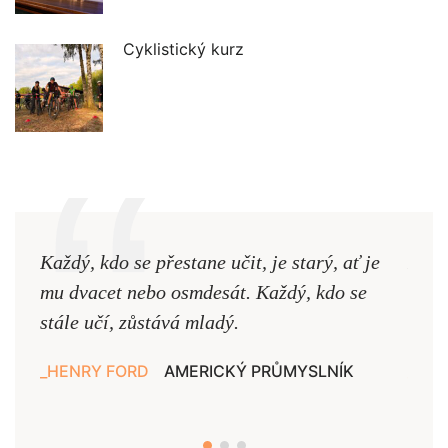
Cyklistický kurz
Každý, kdo se přestane učit, je starý, ať je
Naši
mu dvacet nebo osmdesát. Každý, kdo se
cest,
stále učí, zůstává mladý.
nejd
HENRY FORD
AMERICKÝ PRŮMYSLNÍK
JAN