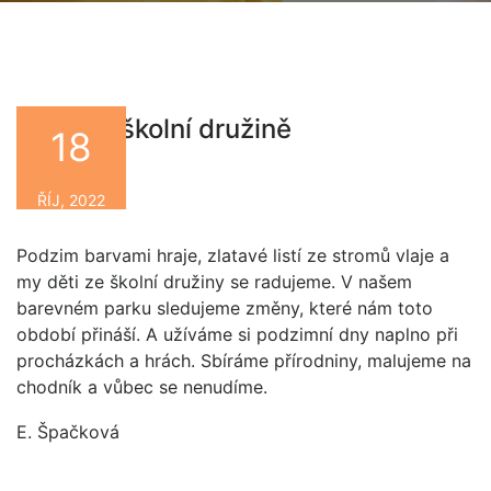
Říjen ve školní družině
18
By
ŘÍJ, 2022
Podzim barvami hraje, zlatavé listí ze stromů vlaje a
my děti ze školní družiny se radujeme. V našem
barevném parku sledujeme změny, které nám toto
období přináší. A užíváme si podzimní dny naplno při
procházkách a hrách. Sbíráme přírodniny, malujeme na
chodník a vůbec se nenudíme.
E. Špačková