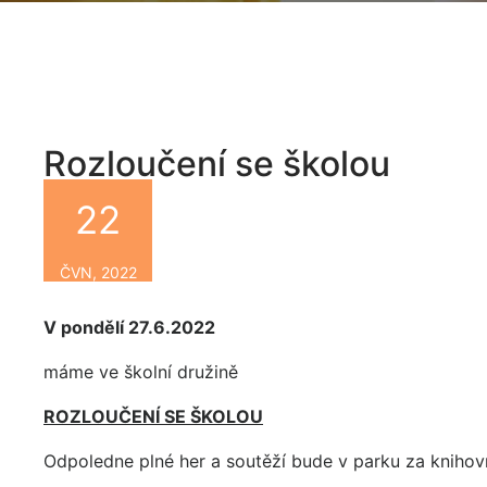
Rozloučení se školou
22
By
ČVN, 2022
V pondělí 27.6.2022
máme ve školní družině
ROZLOUČENÍ SE ŠKOLOU
Odpoledne plné her a soutěží bude v parku za knihov