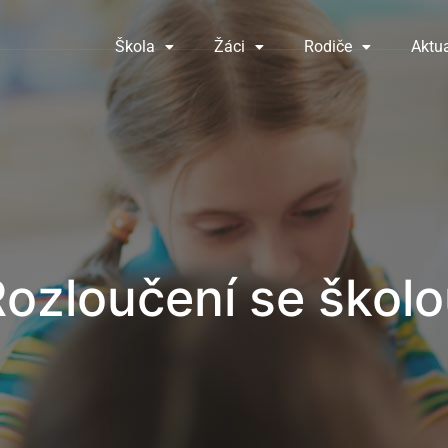
Škola
Žáci
Rodiče
Aktua
ozloučení se škol