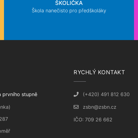
ŠKOLIČKA
Škola nanečisto pro předškoláky
RYCHLÝ KONTAKT
 prvního stupně
(+420) 491 812 630
nka)
zsbn@zsbn.cz
287
IČO: 709 26 662
oměř