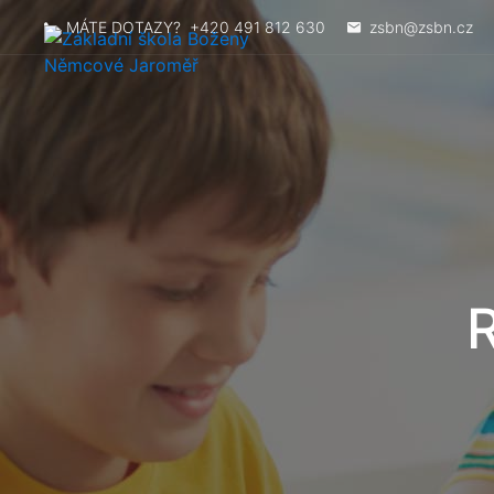
MÁTE DOTAZY?
+420 491 812 630
zsbn@zsbn.cz
R