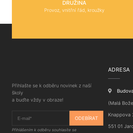
DRUŽINA
Provoz, vnitřní řád, kroužky
ADRESA
Přihlašte se k odběru novinek z naší
Budova
školy
a buďte vždy v obraze!
(Malá Bože
Knappova 
ODEBÍRAT
551 01 Jar
Přihlášením k odběru souhlasíte se