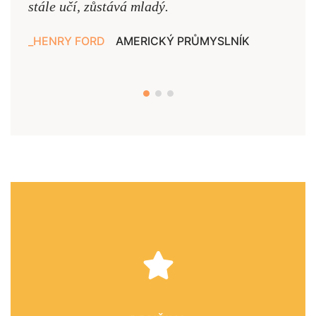
stále učí, zůstává mladý.
nejd
HENRY FORD
AMERICKÝ PRŮMYSLNÍK
JAN