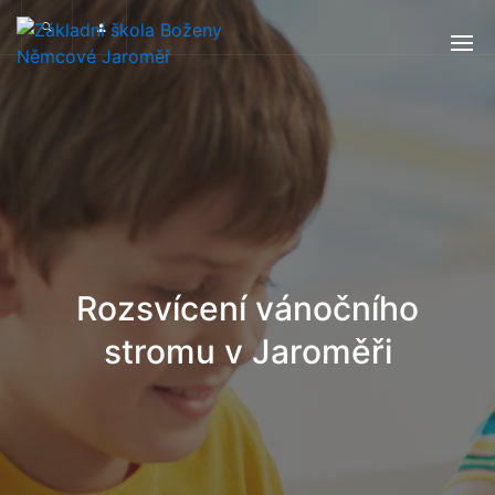
Rozsvícení vánočního
stromu v Jaroměři