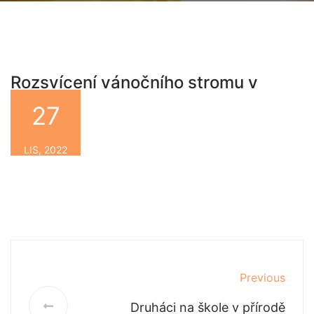
Rozsvícení vánočního stromu v
Jaroměři
27
By
LIS, 2022
Previous
Druháci na škole v přírodě