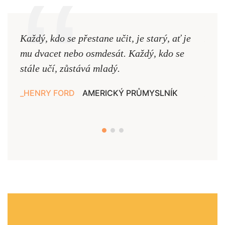
Každý, kdo se přestane učit, je starý, ať je
Naši
mu dvacet nebo osmdesát. Každý, kdo se
cest,
stále učí, zůstává mladý.
nejd
HENRY FORD
AMERICKÝ PRŮMYSLNÍK
JAN