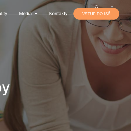
lity
Média
Kontakty
VSTUP DO ISŠ
py