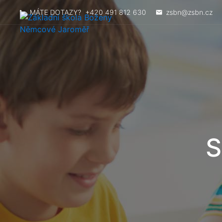
MÁTE DOTAZY?
+420 491 812 630
zsbn@zsbn.cz
S