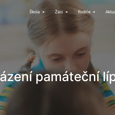
Škola
Žáci
Rodiče
Aktua
ázení památeční lí