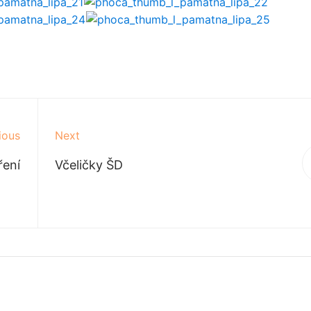
ious
Next
ření
Včeličky ŠD