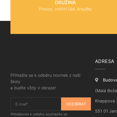
DRUŽINA
Provoz, vnitřní řád, kroužky
ADRESA
Přihlašte se k odběru novinek z naší
Budova
školy
a buďte vždy v obraze!
(Malá Bože
Knappova 
ODEBÍRAT
551 01 Jar
Přihlášením k odběru souhlasíte se