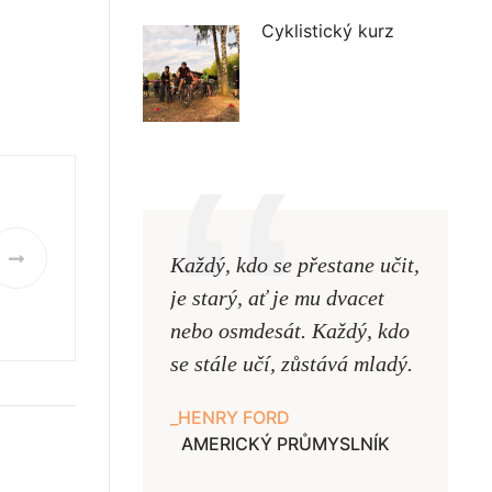
Cyklistický kurz
Každý, kdo se přestane učit,
Naši uč
je starý, ať je mu dvacet
podobni
nebo osmdesát. Každý, kdo
pouze uk
se stále učí, zůstává mladý.
samy ne
HENRY FORD
JAN A
AMERICKÝ PRŮMYSLNÍK
UČITE