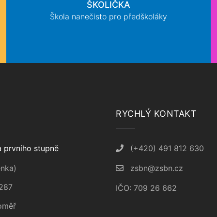
ŠKOLIČKA
Škola nanečisto pro předškoláky
RYCHLÝ KONTAKT
 prvního stupně
(+420) 491 812 630
nka)
zsbn@zsbn.cz
287
IČO: 709 26 662
oměř