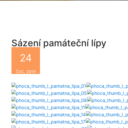
Sázení památeční lípy
24
By
ČVC, 2019