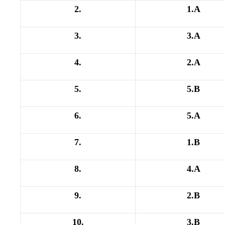
2.
1.A
3.
3.A
4.
2.A
5.
5.B
6.
5.A
7.
1.B
8.
4.A
9.
2.B
10.
3.B