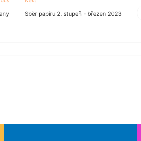
ious
Next
any
Sběr papíru 2. stupeň - březen 2023