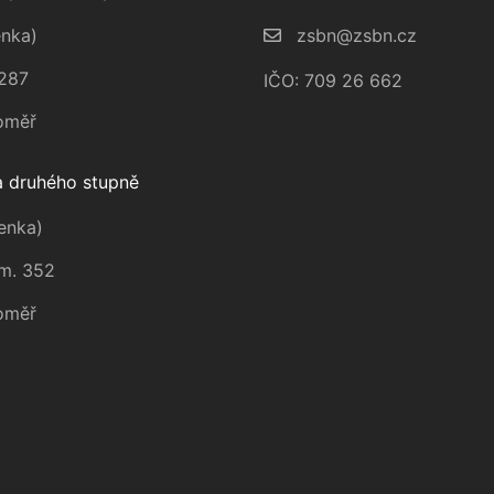
nka)
zsbn@zsbn.cz
287
IČO: 709 26 662
oměř
 druhého stupně
enka)
m. 352
oměř