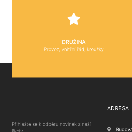
DRUŽINA
Provoz, vnitřní řád, kroužky
ADRESA
Přihlašte se k odběru novinek z naší
Budova
školy