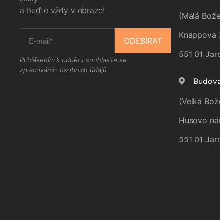
a buďte vždy v obraze!
(Malá Bože
Knappova 
ODEBÍRAT
551 01 Jar
Přihlášením k odběru souhlasíte se
zpracováním osobních údajů
Budova
(Velká Bož
Husovo ná
551 01 Jar