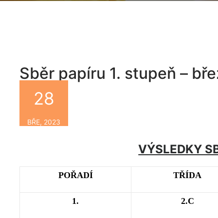
Sběr papíru 1. stupeň – b
28
By
BŘE, 2023
VÝSLEDKY S
POŘADÍ
TŘÍDA
1.
2.C