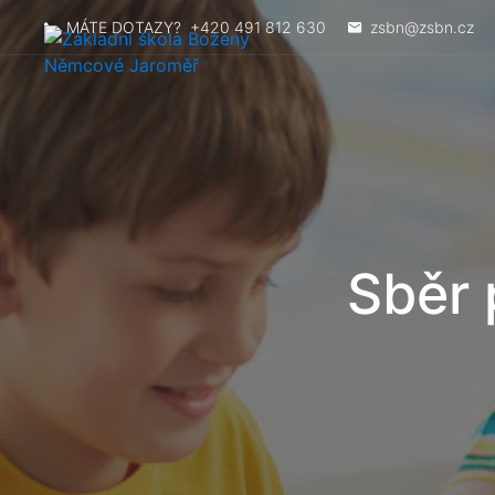
MÁTE DOTAZY?
+420 491 812 630
zsbn@zsbn.cz
Sběr 