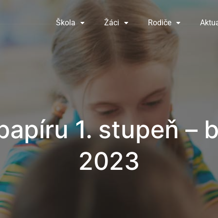
Škola
Žáci
Rodiče
Aktua
papíru 1. stupeň – 
2023