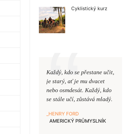
Cyklistický kurz
Každý, kdo se přestane učit,
Naši uč
je starý, ať je mu dvacet
podobni
nebo osmdesát. Každý, kdo
pouze uk
se stále učí, zůstává mladý.
samy ne
HENRY FORD
JAN A
AMERICKÝ PRŮMYSLNÍK
UČITE