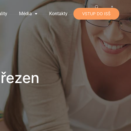
lity
Média
Kontakty
VSTUP DO ISŠ
březen