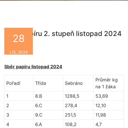
Sběr papíru 2. stupeň listopad 2024
28
By
LIS, 2024
Sběr papíru listopad 2024
Průměr kg
Pořadí
Třída
Sebráno
na 1 žáka
1
8.B
1288,5
53,69
2
6.C
278,4
12,10
3
9.C
251,5
11,98
4
6.A
108,2
4,7