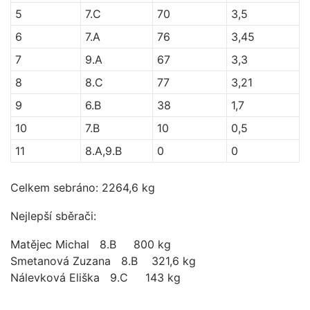
5
7.C
70
3,5
6
7.A
76
3,45
7
9.A
67
3,3
8
8.C
77
3,21
9
6.B
38
1,7
10
7.B
10
0,5
11
8.A,9.B
0
0
Celkem sebráno: 2264,6 kg
Nejlepší sběrači:
Matějec Michal 8.B 800 kg
Smetanová Zuzana 8.B 321,6 kg
Nálevková Eliška 9.C 143 kg