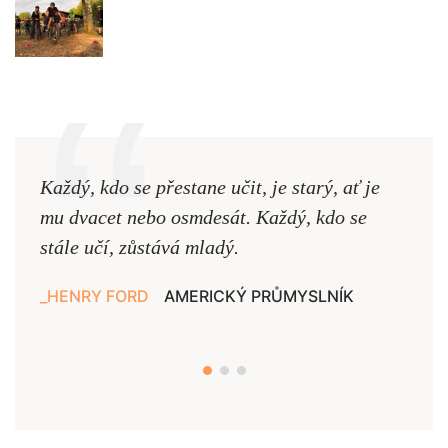
Každý, kdo se přestane učit, je starý, ať je
Naši
mu dvacet nebo osmdesát. Každý, kdo se
cest,
stále učí, zůstává mladý.
nejd
HENRY FORD
AMERICKÝ PRŮMYSLNÍK
JAN