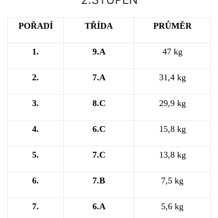
POŘADÍ
TŘÍDA
PRŮMĚR
1.
9.A
47 kg
2.
7.A
31,4 kg
3.
8.C
29,9 kg
4.
6.C
15,8 kg
5.
7.C
13,8 kg
6.
7.B
7,5 kg
7.
6.A
5,6 kg