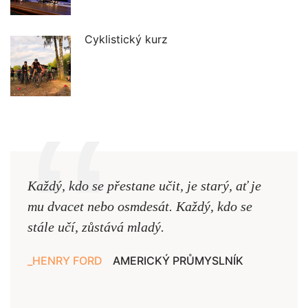
Cyklistický kurz
Každý, kdo se přestane učit, je starý, ať je
Naši
mu dvacet nebo osmdesát. Každý, kdo se
cest,
stále učí, zůstává mladý.
nejd
HENRY FORD
AMERICKÝ PRŮMYSLNÍK
JAN