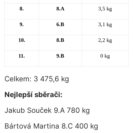
8.
8.A
3,5 kg
9.
6.B
3,1 kg
10.
8.B
2,2 kg
11.
9.B
0 kg
Celkem: 3 475,6 kg
Nejlepší sběrači:
Jakub Souček 9.A 780 kg
Bártová Martina 8.C 400 kg