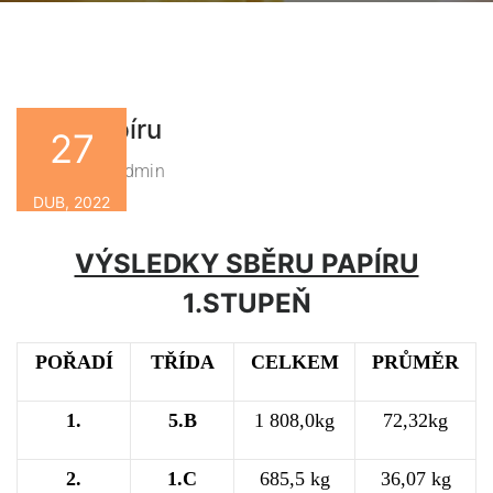
Sběr papíru
27
Zsbn-Admin
By
DUB, 2022
VÝSLEDKY SBĚRU PAPÍRU
1.STUPEŇ
POŘADÍ
TŘÍDA
CELKEM
PRŮMĚR
1.
5.B
1 808,0kg
72,32kg
2.
1.C
685,5 kg
36,07 kg