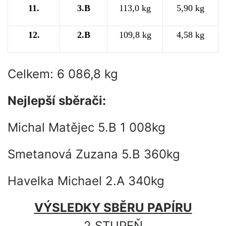
11.
3.B
113,0 kg
5,90 kg
12.
2.B
109,8 kg
4,58 kg
Celkem: 6 086,8 kg
Nejlepší sběrači:
Michal Matějec 5.B 1 008kg
Smetanová Zuzana 5.B 360kg
Havelka Michael 2.A 340kg
VÝSLEDKY SBĚRU PAPÍRU
2.STUPEŇ