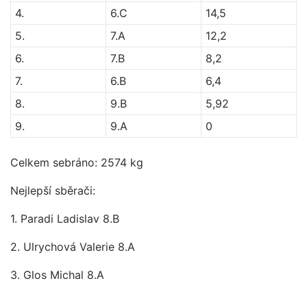
4.
6.C
14,5
5.
7.A
12,2
6.
7.B
8,2
7.
6.B
6,4
8.
9.B
5,92
9.
9.A
0
Celkem sebráno: 2574 kg
Nejlepší sběrači:
1. Paradi Ladislav 8.B
2. Ulrychová Valerie 8.A
3. Glos Michal 8.A