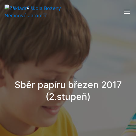
Sběr papíru březen 2017
(2.stupeň)