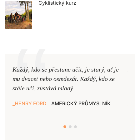
Cyklistický kurz
Každý, kdo se přestane učit, je starý, ať je
Naši
mu dvacet nebo osmdesát. Každý, kdo se
cest,
stále učí, zůstává mladý.
nejd
HENRY FORD
AMERICKÝ PRŮMYSLNÍK
JAN