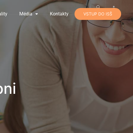
lity
Média
Kontakty
VSTUP DO ISŠ
pni