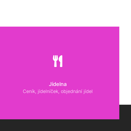
Jídelna
Ceník, jídelníček, objednání jídel