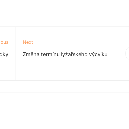
ious
Next
edky
Změna termínu lyžařského výcviku