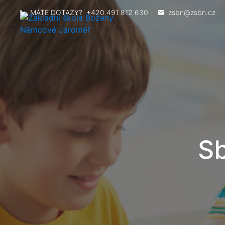
MÁTE DOTAZY?
+420 491 812 630
zsbn@zsbn.cz
Sb