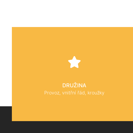
DRUŽINA
Provoz, vnitřní řád, kroužky