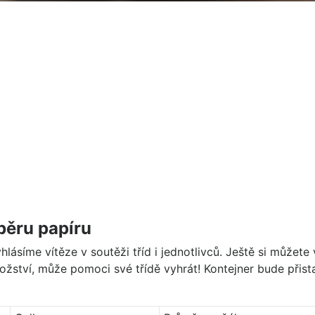
běru papíru
síme vítěze v soutěži tříd i jednotlivců. Ještě si můžete 
ožství, může pomoci své třídě vyhrát! Kontejner bude přis