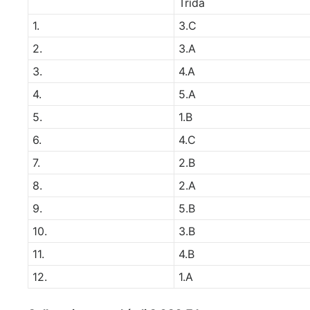
Třída
1.
3.C
2.
3.A
3.
4.A
4.
5.A
5.
1.B
6.
4.C
7.
2.B
8.
2.A
9.
5.B
10.
3.B
11.
4.B
12.
1.A