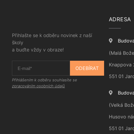
ADRESA
Přihlašte se k odběru novinek z naší
Budova
školy
a buďte vždy v obraze!
(Malá Bože
Knappova 
ODEBÍRAT
551 01 Jar
Přihlášením k odběru souhlasíte se
zpracováním osobních údajů
Budova
(Velká Bož
Husovo ná
551 01 Jar