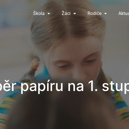
Škola
Žáci
Rodiče
Aktua
ěr papíru na 1. stu