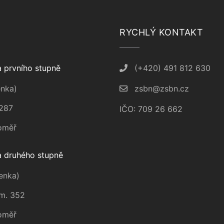
RYCHLÝ KONTAKT
 prvního stupně
(+420) 491 812 630
nka)
zsbn@zsbn.cz
287
IČO: 709 26 662
oměř
 druhého stupně
enka)
m. 352
oměř