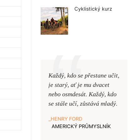
Cyklistický kurz
Každý, kdo se přestane učit,
Naši uč
je starý, ať je mu dvacet
podobni
nebo osmdesát. Každý, kdo
pouze uk
se stále učí, zůstává mladý.
samy ne
HENRY FORD
JAN A
AMERICKÝ PRŮMYSLNÍK
UČITE