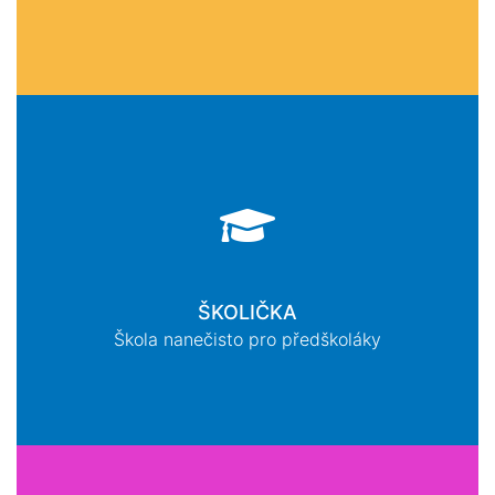
ŠKOLIČKA
Škola nanečisto pro předškoláky