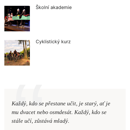
Školní akademie
Cyklistický kurz
Každý, kdo se přestane učit, je starý, ať je
Naši
mu dvacet nebo osmdesát. Každý, kdo se
cest,
stále učí, zůstává mladý.
nejd