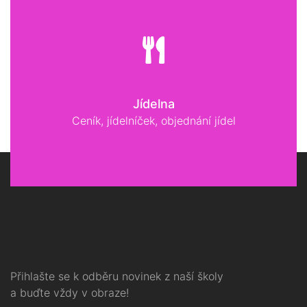
Jídelna
Ceník, jídelníček, objednání jídel
Přihlašte se k odběru novinek z naší školy
a buďte vždy v obraze!