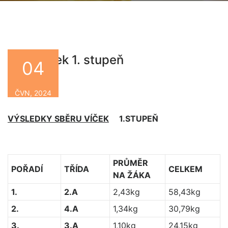
Sběr víček 1. stupeň
04
By
ČVN, 2024
VÝSLEDKY SBĚRU VÍČEK
1.STUPEŇ
PRŮMĚR
POŘADÍ
TŘÍDA
CELKEM
NA ŽÁKA
1.
2.A
2,43kg
58,43kg
2.
4.A
1,34kg
30,79kg
3.
3.A
1,10kg
24,15kg