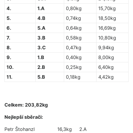
4.
1.A
0,80kg
15,70kg
5.
4.B
0,74kg
18,50kg
6.
5.A
0,64kg
16,69kg
7.
3.B
0,58kg
10,80kg
8.
3.C
0,47kg
9,94kg
9.
1.B
0,40kg
8,00kg
10.
2.B
0,25kg
6,40kg
11.
5.B
0,18kg
4,42kg
Celkem: 203,82kg
Nejlepší sběrači:
Petr Štohanzl
16,3kg 2.A