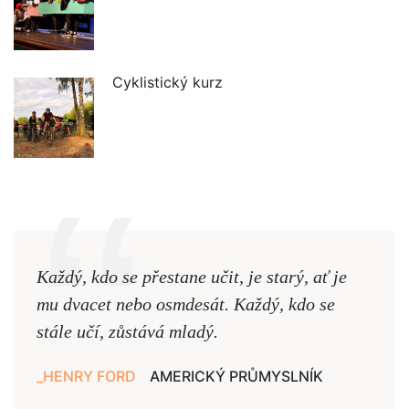
Cyklistický kurz
Každý, kdo se přestane učit, je starý, ať je
Naši
mu dvacet nebo osmdesát. Každý, kdo se
cest,
stále učí, zůstává mladý.
nejd
HENRY FORD
AMERICKÝ PRŮMYSLNÍK
JAN