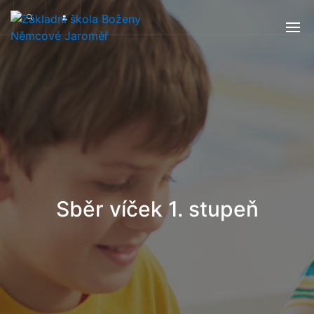
Sběr víček 1. stupeň