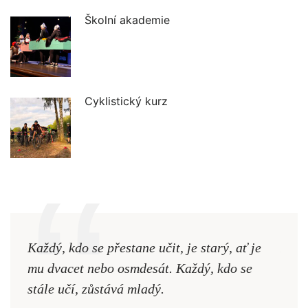
Školní akademie
Cyklistický kurz
Každý, kdo se přestane učit, je starý, ať je
Naši
mu dvacet nebo osmdesát. Každý, kdo se
cest,
stále učí, zůstává mladý.
nejd