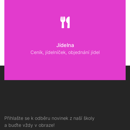
Jídelna
Ceník, jídelníček, objednání jídel
Přihlašte se k odběru novinek z naší školy
a buďte vždy v obraze!