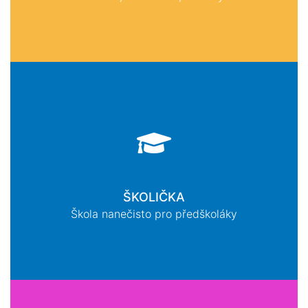
ŠKOLIČKA
Škola nanečisto pro předškoláky