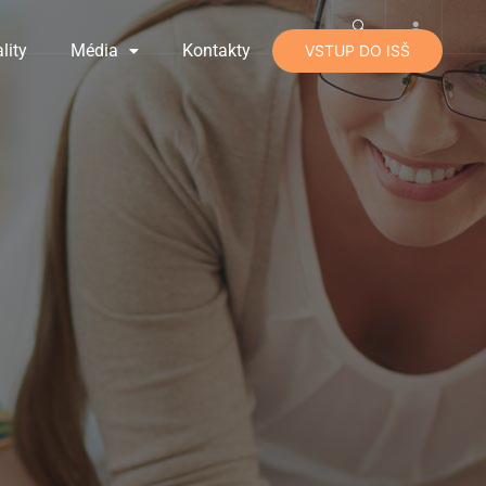
lity
Média
Kontakty
VSTUP DO ISŠ