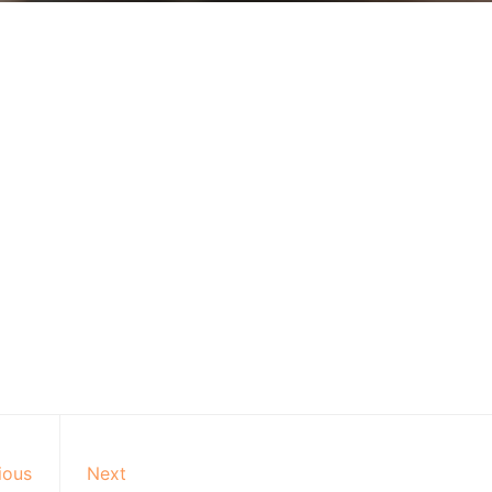
ious
Next