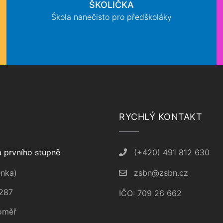
ŠKOLIČKA
Škola nanečisto pro předškoláky
RYCHLÝ KONTAKT
 prvního stupně
(+420) 491 812 630
nka)
zsbn@zsbn.cz
287
IČO: 709 26 662
oměř