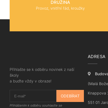
DRUŽINA
Provoz, vnitřní řád, kroužky
ADRESA
Přihlašte se k odběru novinek z naší
Budova
školy
a buďte vždy v obraze!
(Malá Bože
Knappova 
ODEBÍRAT
551 01 Jar
Přihlášením k odběru souhlasíte se