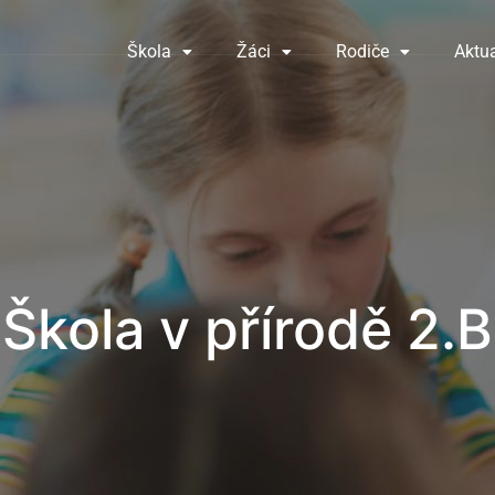
Škola
Žáci
Rodiče
Aktua
Škola v přírodě 2.B