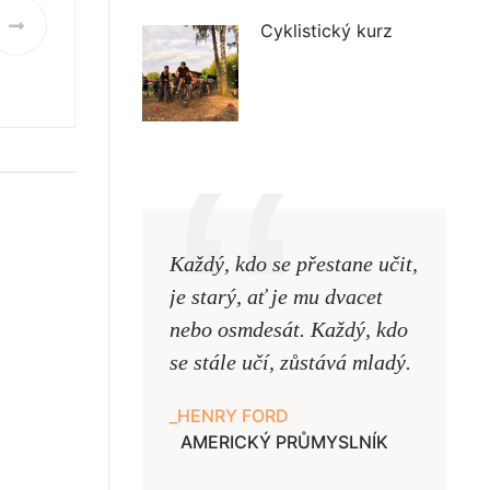
Cyklistický kurz
Každý, kdo se přestane učit,
Naši uč
je starý, ať je mu dvacet
podobni
nebo osmdesát. Každý, kdo
pouze uk
se stále učí, zůstává mladý.
samy ne
HENRY FORD
JAN A
AMERICKÝ PRŮMYSLNÍK
UČITE