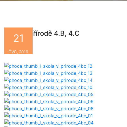
Škola v přírodě 4.B, 4.C
21
By
ČVC, 2019