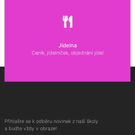
Jídelna
Ceník, jídelníček, objednání jídel
Přihlašte se k odběru novinek z naší školy
a buďte vždy v obraze!