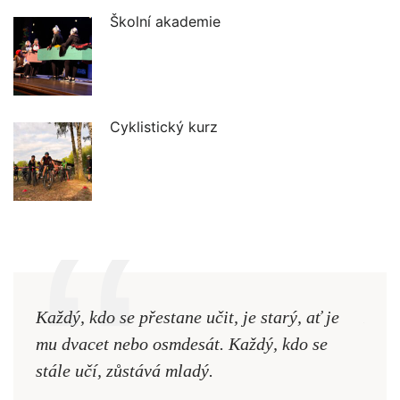
Školní akademie
Cyklistický kurz
Každý, kdo se přestane učit, je starý, ať je
Naši
mu dvacet nebo osmdesát. Každý, kdo se
cest,
stále učí, zůstává mladý.
nejd