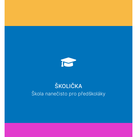
ŠKOLIČKA
Škola nanečisto pro předškoláky