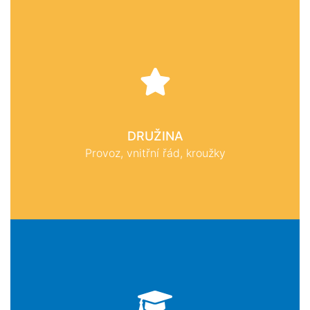
DRUŽINA
Provoz, vnitřní řád, kroužky