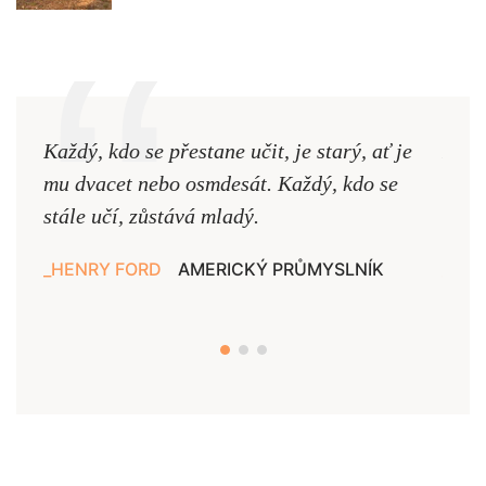
Každý, kdo se přestane učit, je starý, ať je
Naši
mu dvacet nebo osmdesát. Každý, kdo se
cest,
stále učí, zůstává mladý.
nejd
HENRY FORD
AMERICKÝ PRŮMYSLNÍK
JAN