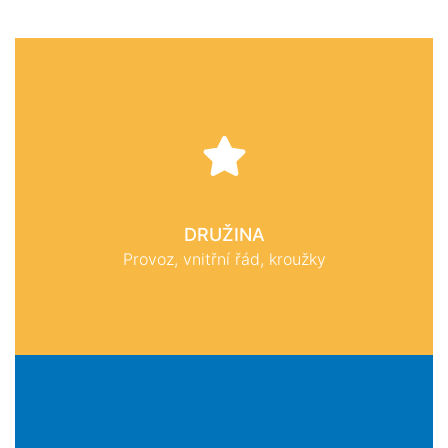
DRUŽINA
Provoz, vnitřní řád, kroužky