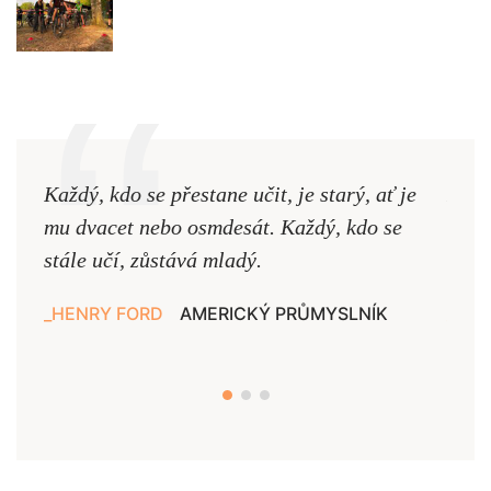
Každý, kdo se přestane učit, je starý, ať je
Naši
mu dvacet nebo osmdesát. Každý, kdo se
cest,
stále učí, zůstává mladý.
nejd
HENRY FORD
AMERICKÝ PRŮMYSLNÍK
JAN