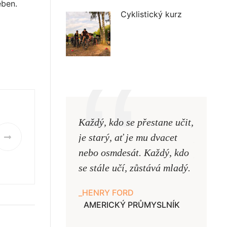
eben.
Cyklistický kurz
Každý, kdo se přestane učit,
Naši uč
je starý, ať je mu dvacet
podobni
nebo osmdesát. Každý, kdo
pouze uk
se stále učí, zůstává mladý.
samy ne
HENRY FORD
JAN A
AMERICKÝ PRŮMYSLNÍK
UČITE