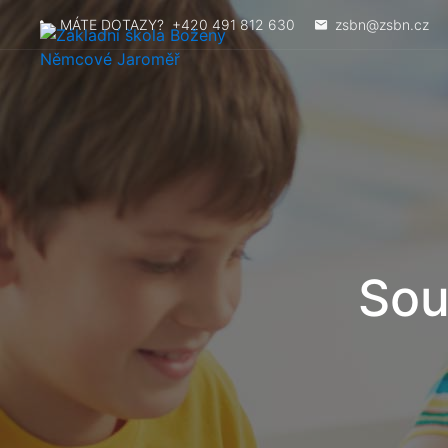
MÁTE DOTAZY?
+420 491 812 630
zsbn@zsbn.cz
Sou