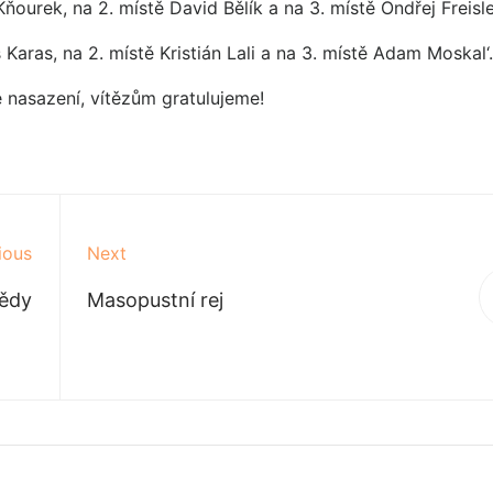
Kňourek, na 2. místě David Bělík a na 3. místě Ondřej Freisl
š Karas, na 2. místě Kristián Lali a na 3. místě Adam Moskal‘.
nasazení, vítězům gratulujeme!
ious
Next
vědy
Masopustní rej