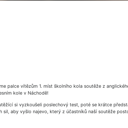
žme palce vítězům 1. míst školního kola soutěže z anglickéh
resním kole v Náchodě!
utěžící si vyzkoušeli poslechový test, poté se krátce předsta
 sil, aby vyšlo najevo, který z účastníků naší soutěže post