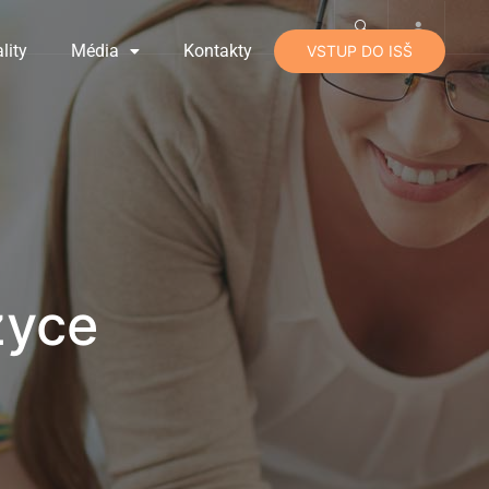
lity
Média
Kontakty
VSTUP DO ISŠ
zyce