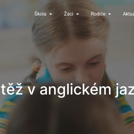
Škola
Žáci
Rodiče
Aktua
těž v anglickém ja