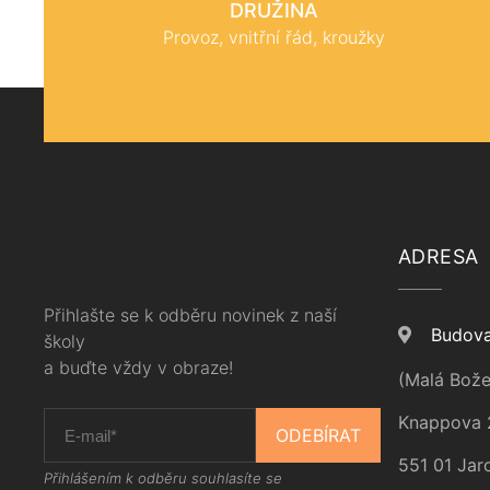
DRUŽINA
Provoz, vnitřní řád, kroužky
ADRESA
Přihlašte se k odběru novinek z naší
Budova
školy
a buďte vždy v obraze!
(Malá Bože
Knappova 
ODEBÍRAT
551 01 Jar
Přihlášením k odběru souhlasíte se