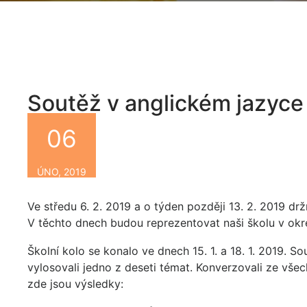
Soutěž v anglickém jazyce
06
By
ÚNO, 2019
Ve středu 6. 2. 2019 a o týden později 13. 2. 2019 dr
V těchto dnech budou reprezentovat naši školu v ok
Školní kolo se konalo ve dnech 15. 1. a 18. 1. 2019. So
vylosovali jedno z deseti témat. Konverzovali ze všech
zde jsou výsledky: