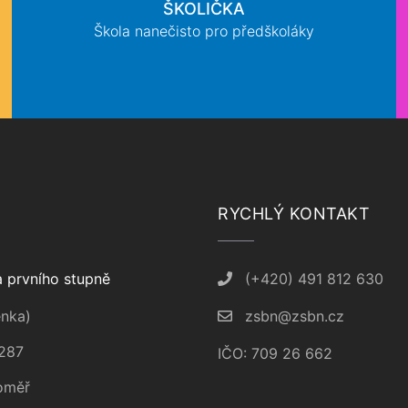
ŠKOLIČKA
Škola nanečisto pro předškoláky
RYCHLÝ KONTAKT
 prvního stupně
(+420) 491 812 630
nka)
zsbn@zsbn.cz
287
IČO: 709 26 662
oměř