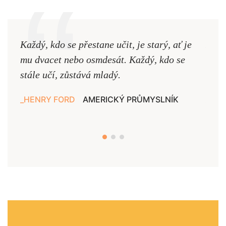
Každý, kdo se přestane učit, je starý, ať je
Naši
mu dvacet nebo osmdesát. Každý, kdo se
cest,
stále učí, zůstává mladý.
nejd
HENRY FORD
AMERICKÝ PRŮMYSLNÍK
JAN