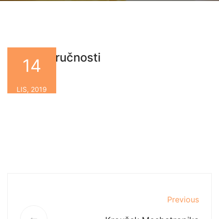
Soutěž zručnosti
14
By
LIS, 2019
Previous
Next
Previous