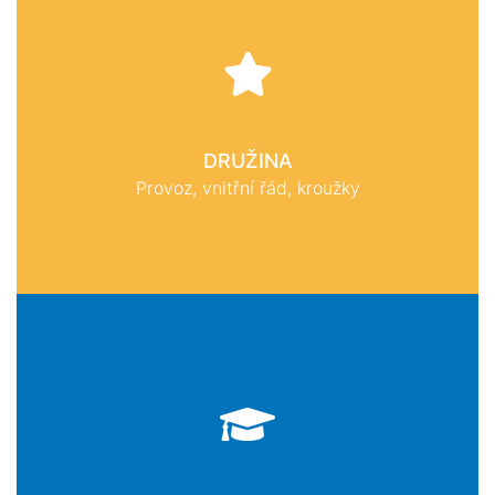
DRUŽINA
Provoz, vnitřní řád, kroužky