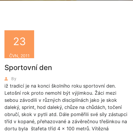
23
ČVN, 2011
Sportovní den
By
iž tradicí je na konci školního roku sportovní den.
Letošní rok proto nemohl být výjimkou. Žáci mezi
sebou závodili v různých disciplínách jako je skok
daleký, sprint, hod daleký, chůze na chůdách, točení
obručí, skok v pytli atd. Dále poměřili své síly zástupci
tříd v kopané, přehazované a závěrečnou třešinkou na
dortu byla štafeta tříd 4 x 100 metrů. Vítězná