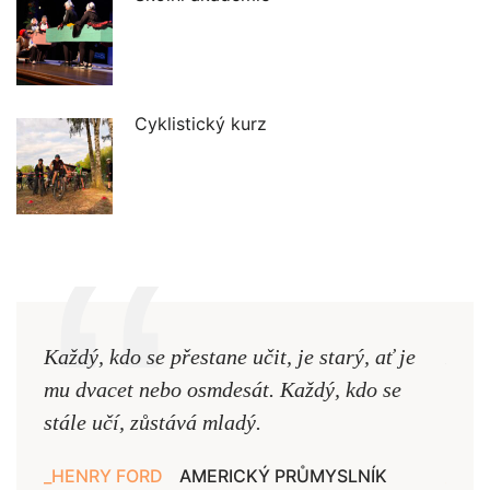
Cyklistický kurz
Každý, kdo se přestane učit, je starý, ať je
Naši
mu dvacet nebo osmdesát. Každý, kdo se
cest,
stále učí, zůstává mladý.
nejd
HENRY FORD
AMERICKÝ PRŮMYSLNÍK
JAN