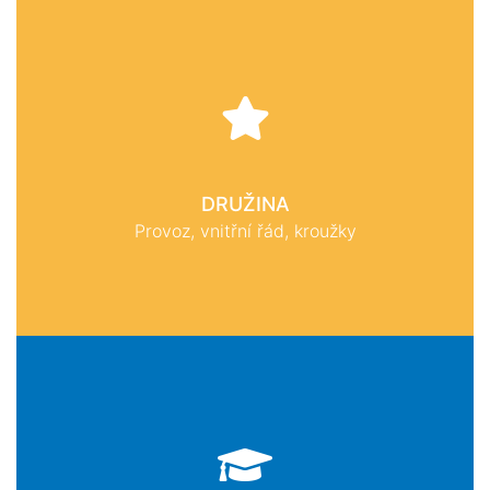
DRUŽINA
Provoz, vnitřní řád, kroužky