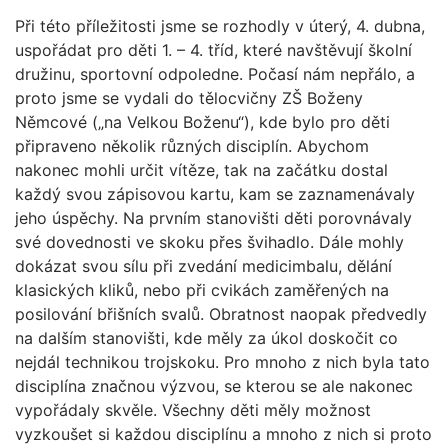
Při této příležitosti jsme se rozhodly v úterý, 4. dubna,
uspořádat pro děti 1. – 4. tříd, které navštěvují školní
družinu, sportovní odpoledne. Počasí nám nepřálo, a
proto jsme se vydali do tělocvičny ZŠ Boženy
Němcové („na Velkou Boženu“), kde bylo pro děti
připraveno několik různých disciplín. Abychom
nakonec mohli určit vítěze, tak na začátku dostal
každý svou zápisovou kartu, kam se zaznamenávaly
jeho úspěchy. Na prvním stanovišti děti porovnávaly
své dovednosti ve skoku přes švihadlo. Dále mohly
dokázat svou sílu při zvedání medicimbalu, dělání
klasických kliků, nebo při cvikách zaměřených na
posilování břišních svalů. Obratnost naopak předvedly
na dalším stanovišti, kde měly za úkol doskočit co
nejdál technikou trojskoku. Pro mnoho z nich byla tato
disciplína značnou výzvou, se kterou se ale nakonec
vypořádaly skvěle. Všechny děti měly možnost
vyzkoušet si každou disciplínu a mnoho z nich si proto