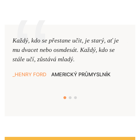
Každý, kdo se přestane učit, je starý, ať je
Naši
mu dvacet nebo osmdesát. Každý, kdo se
cest,
stále učí, zůstává mladý.
nejd
HENRY FORD
AMERICKÝ PRŮMYSLNÍK
JAN