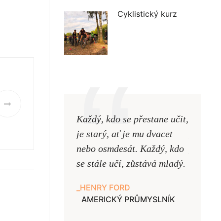
Cyklistický kurz
Každý, kdo se přestane učit,
Naši uč
je starý, ať je mu dvacet
podobni
nebo osmdesát. Každý, kdo
pouze uk
se stále učí, zůstává mladý.
samy ne
HENRY FORD
JAN A
AMERICKÝ PRŮMYSLNÍK
UČITE