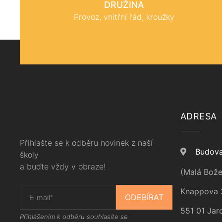
DRUŽINA
Provoz, vnitřní řád, kroužky
ADRESA
Přihlašte se k odběru novinek z naší
Budova
školy
a buďte vždy v obraze!
(Malá Bože
Knappova 
ODEBÍRAT
551 01 Jar
Přihlášením k odběru souhlasíte se