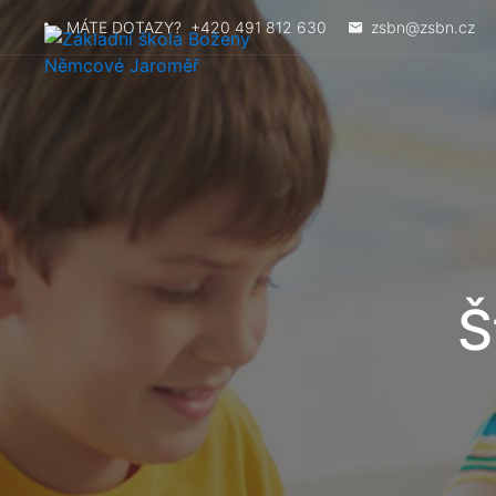
MÁTE DOTAZY?
+420 491 812 630
zsbn@zsbn.cz
Š