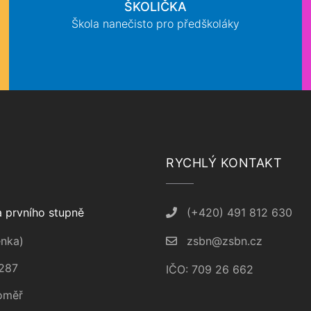
ŠKOLIČKA
Škola nanečisto pro předškoláky
RYCHLÝ KONTAKT
 prvního stupně
(+420) 491 812 630
nka)
zsbn@zsbn.cz
287
IČO: 709 26 662
oměř