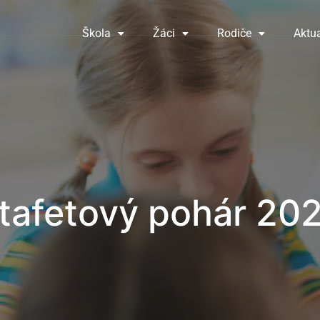
Škola
Žáci
Rodiče
Aktua
tafetový pohár 20