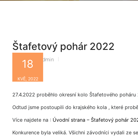
Štafetový pohár 2022
Zsbn-Admin
By
18
KVĚ, 2022
27.4.2022 proběhlo okresní kolo Štafetového poháru 
Odtud jsme postoupili do krajského kola , které pro
Více najdete na :
Úvodní strana – Štafetový pohár 20
Konkurence byla veliká. Všichni závodníci vydali ze 