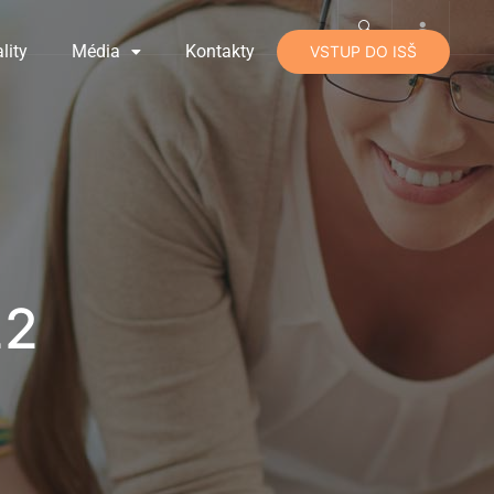
lity
Média
Kontakty
VSTUP DO ISŠ
22