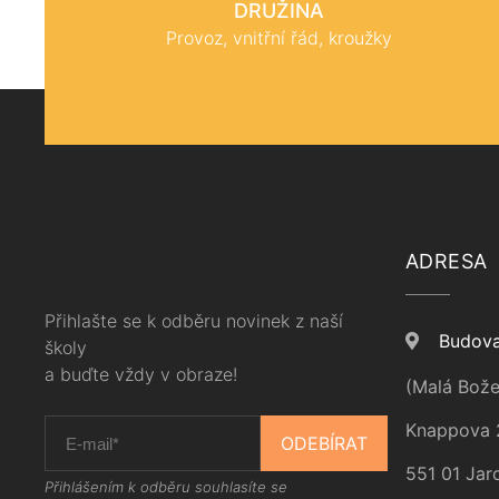
DRUŽINA
Provoz, vnitřní řád, kroužky
ADRESA
Přihlašte se k odběru novinek z naší
Budova
školy
a buďte vždy v obraze!
(Malá Bože
Knappova 
ODEBÍRAT
551 01 Jar
Přihlášením k odběru souhlasíte se