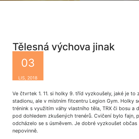
Tělesná výchova jinak
03
By
LIS, 2018
Ve čtvrtek 1. 11. si holky 9. tříd vyzkoušely, jaké je t
stadionu, ale v místním fitcentru Legion Gym. Holky se
trénink s využitím váhy vlastního těla, TRX či bosu a 
pod dohledem zkušených trenérů. Cvičení bylo fajn, p
odcházelo se s úsměvem. Je dobré vyzkoušet občas ně
nepovinně.