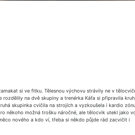
o zamakat si ve fitku. Tělesnou výchovu strávily ne v tělocvič
 rozdělily na dvě skupiny a trenérka Káťa si připravila kru
druhá skupinka cvičila na strojích a vyzkoušela i kardio zón
ro někoho možná trošku náročné, ale tělocvik utekl jako v
co nového a kdo ví, třeba si někdo půjde rád zacvičit i