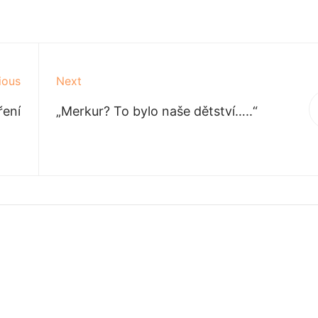
ious
Next
ření
„Merkur? To bylo naše dětství…..“