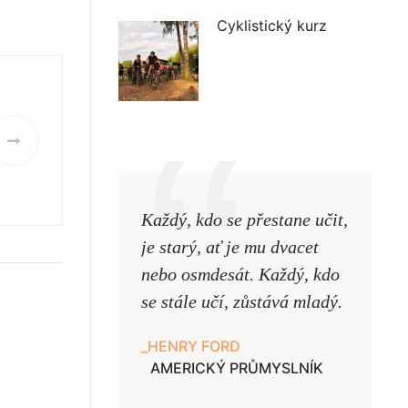
Cyklistický kurz
Každý, kdo se přestane učit,
Naši uč
je starý, ať je mu dvacet
podobni
nebo osmdesát. Každý, kdo
pouze uk
se stále učí, zůstává mladý.
samy ne
HENRY FORD
JAN A
AMERICKÝ PRŮMYSLNÍK
UČITE