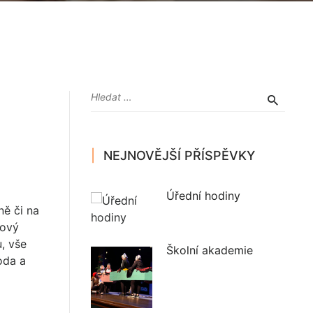
NEJNOVĚJŠÍ PŘÍSPĚVKY
Úřední hodiny
ně či na
hový
u, vše
Školní akademie
oda a