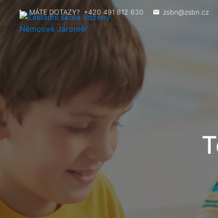
MÁTE DOTAZY?
+420 491 812 630
zsbn@zsbn.cz
T