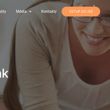
lity
Média
Kontakty
VSTUP DO ISŠ
ak