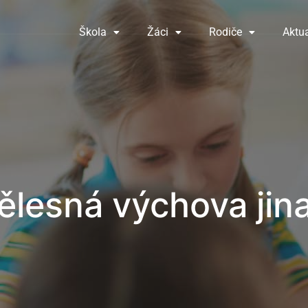
Škola
Žáci
Rodiče
Aktua
ělesná výchova jin