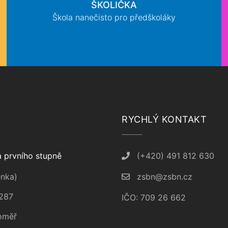
ŠKOLIČKA
Škola nanečisto pro předškoláky
RYCHLÝ KONTAKT
 prvního stupně
(+420) 491 812 630
nka)
zsbn@zsbn.cz
287
IČO: 709 26 662
oměř