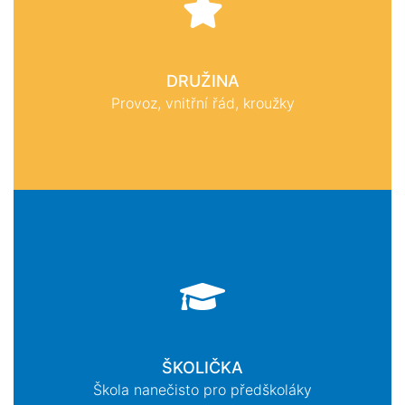
DRUŽINA
Provoz, vnitřní řád, kroužky
ŠKOLIČKA
Škola nanečisto pro předškoláky