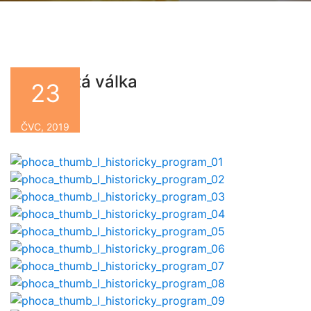
Třicetiletá válka
23
By
ČVC, 2019