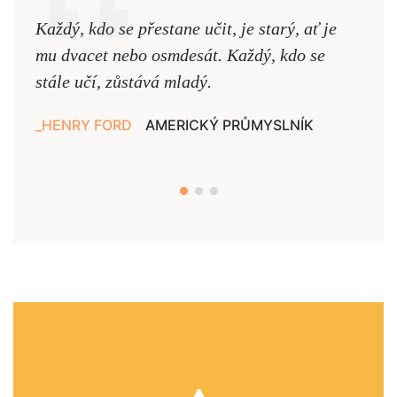
Každý, kdo se přestane učit, je starý, ať je
Naši
mu dvacet nebo osmdesát. Každý, kdo se
cest,
stále učí, zůstává mladý.
nejd
HENRY FORD
AMERICKÝ PRŮMYSLNÍK
JAN