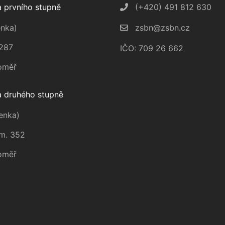
 prvního stupně
(+420) 491 812 630
nka)
zsbn@zsbn.cz
287
IČO: 709 26 662
oměř
 druhého stupně
enka)
m. 352
oměř