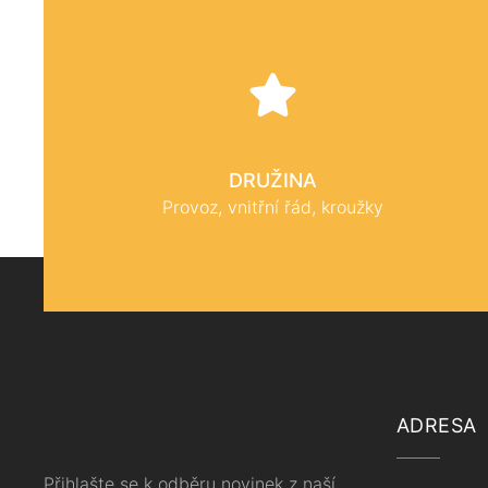
DRUŽINA
Provoz, vnitřní řád, kroužky
ADRESA
Přihlašte se k odběru novinek z naší