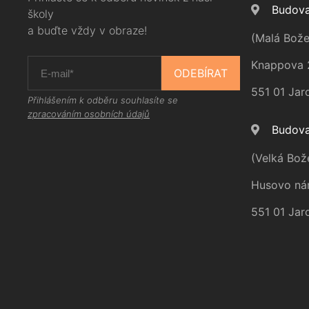
Budova
školy
a buďte vždy v obraze!
(Malá Bože
Knappova 
ODEBÍRAT
551 01 Jar
Přihlášením k odběru souhlasíte se
zpracováním osobních údajů
Budova
(Velká Bož
Husovo ná
551 01 Jar