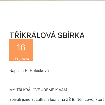
TŘÍKRÁLOVÁ SBÍRKA
16
By
LED, 2020
Napsala H. Holečková
MY TŘI KRÁLOVÉ JDEME K VÁM…
zpívali jsme začátkem ledna na ZŠ B. Němcové, která se