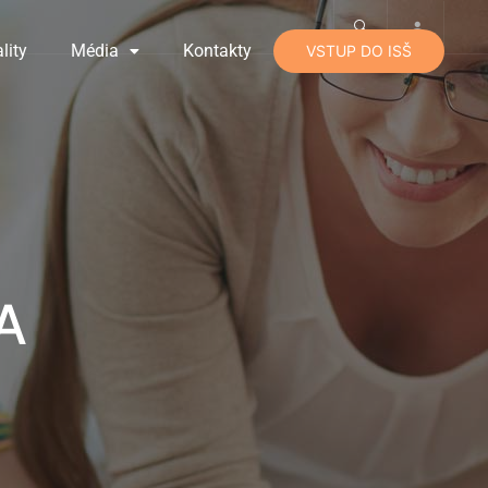
lity
Média
Kontakty
VSTUP DO ISŠ
A