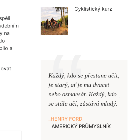
Cyklistický kurz
spěli
 hudebním
y na
 do
bilo a
dovat
Každý, kdo se přestane učit,
Naši uč
je starý, ať je mu dvacet
podobni
nebo osmdesát. Každý, kdo
pouze uk
se stále učí, zůstává mladý.
samy ne
HENRY FORD
JAN A
AMERICKÝ PRŮMYSLNÍK
UČITE