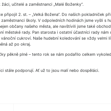
 žáci, učitelé a zaměstnanci „Malé Boženky“.
 připojil 2. st. – „Velká Božena“. Do našich pokladniček při
statní zaměstnanci školy. V odpoledních hodinách jsme vyšli s
nejen občany našeho města, ale navštívili jsme také obchod
ání městské rady. Pan starosta i ostatní účastníci rady nám
t vánoční cukroví. Naše hudební koledování se vždy velmi lí
něná až po okraj.
čky pěkně plné – tento rok se nám podařilo celkem vykole
ci stále podporují. Ať už to jsou malí nebo dospěláci.