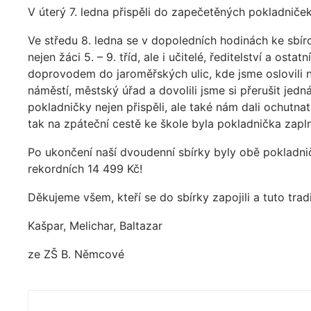
V úterý 7. ledna přispěli do zapečetěných pokladniček
Ve středu 8. ledna se v dopoledních hodinách ke sbírce
nejen žáci 5. – 9. tříd, ale i učitelé, ředitelství a o
doprovodem do jaroměřských ulic, kde jsme oslovili 
náměstí, městský úřad a dovolili jsme si přerušit jedn
pokladničky nejen přispěli, ale také nám dali ochutna
tak na zpáteční cestě ke škole byla pokladnička zapl
Po ukončení naší dvoudenní sbírky byly obě pokladni
rekordních 14 499 Kč!
Děkujeme všem, kteří se do sbírky zapojili a tuto tradi
Kašpar, Melichar, Baltazar
ze ZŠ B. Němcové