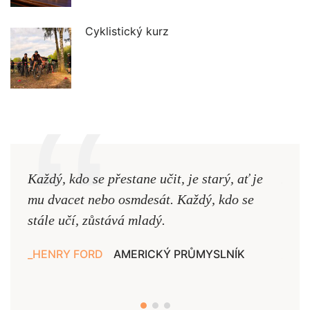
Cyklistický kurz
Každý, kdo se přestane učit, je starý, ať je
Naši
mu dvacet nebo osmdesát. Každý, kdo se
cest,
stále učí, zůstává mladý.
nejd
HENRY FORD
AMERICKÝ PRŮMYSLNÍK
JAN