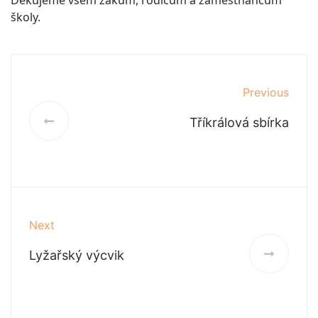
Děkujeme všem žákům, rodičům a zaměstnancům
školy.
Previous
Tříkrálová sbírka
Next
Lyžařský výcvik