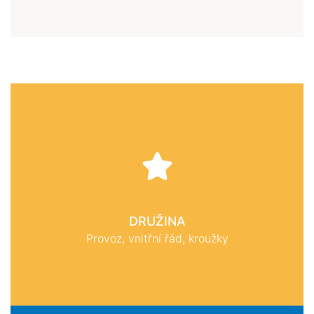
DRUŽINA
Provoz, vnitřní řád, kroužky