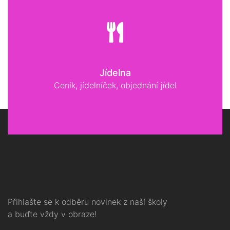
Jídelna
Ceník, jídelníček, objednání jídel
Přihlašte se k odběru novinek z naší školy
a buďte vždy v obraze!