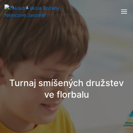
Turnaj smíšených družstev
ve florbalu