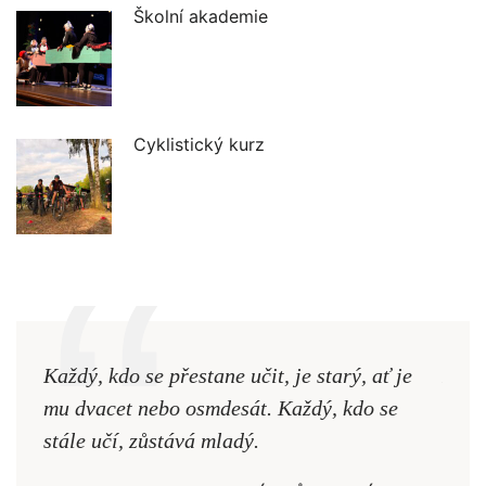
Školní akademie
Cyklistický kurz
Každý, kdo se přestane učit, je starý, ať je
Naši
mu dvacet nebo osmdesát. Každý, kdo se
cest,
stále učí, zůstává mladý.
nejd