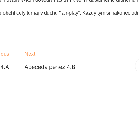
oběhl celý turnaj v duchu “fair-play”. Každý tým si nakonec od
ious
Next
 4.A
Abeceda peněz 4.B