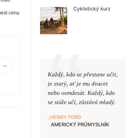
Cyklistický kurz
nesl cenu
Každý, kdo se přestane učit,
Naši uč
je starý, ať je mu dvacet
podobni
nebo osmdesát. Každý, kdo
pouze uk
se stále učí, zůstává mladý.
samy ne
HENRY FORD
JAN A
AMERICKÝ PRŮMYSLNÍK
UČITE