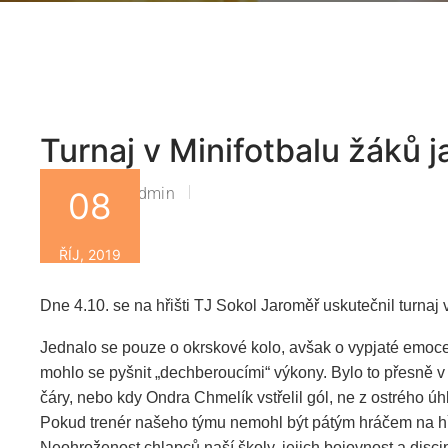
Turnaj v Minifotbalu žáků j
Zsbn-Admin
08
By
ŘÍJ, 2019
Dne 4.10. se na hřišti TJ Sokol Jaroměř uskutečnil turnaj
Jednalo se pouze o okrskové kolo, avšak o vypjaté emoc
mohlo se pyšnit „dechberouc
í
mi“ výkony. Bylo to přesně v
čáry, nebo kdy Ondra Chmel
í
k vstřelil gól, ne z ostrého ú
Pokud trenér našeho týmu nemohl být pátým hráčem na hřišt
Neohro
ž
enost chlapců naší školy, jejich bojovnost a disc