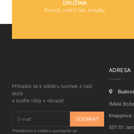
DRUŽINA
Provoz, vnitřní řád, kroužky
ADRESA
Přihlašte se k odběru novinek z naší
Budova
školy
a buďte vždy v obraze!
(Malá Bože
Knappova 
ODEBÍRAT
551 01 Jar
Přihlášením k odběru souhlasíte se