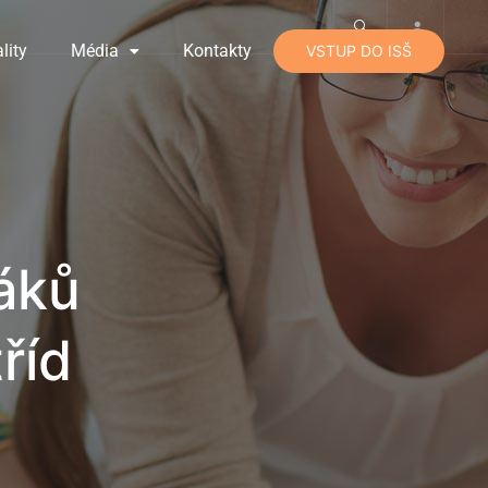
lity
Média
Kontakty
VSTUP DO ISŠ
žáků
říd