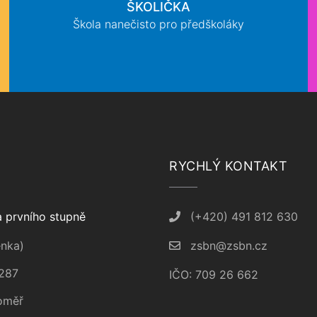
ŠKOLIČKA
Škola nanečisto pro předškoláky
RYCHLÝ KONTAKT
 prvního stupně
(+420) 491 812 630
nka)
zsbn@zsbn.cz
287
IČO: 709 26 662
oměř