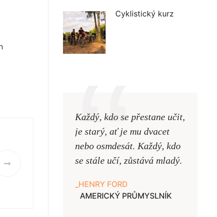
Cyklistický kurz
h
Každý, kdo se přestane učit,
Naši uč
je starý, ať je mu dvacet
podobni
nebo osmdesát. Každý, kdo
pouze uk
se stále učí, zůstává mladý.
samy ne
HENRY FORD
JAN A
AMERICKÝ PRŮMYSLNÍK
UČITE