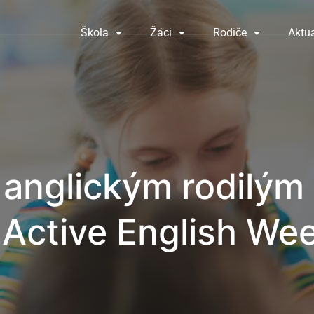
Škola
Žáci
Rodiče
Aktua
 anglickým rodilým
„Active English We