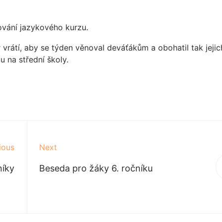
ování jazykového kurzu.
 vrátí, aby se týden věnoval deváťákům a obohatil tak jejic
u na střední školy.
ious
Next
níky
Beseda pro žáky 6. ročníku