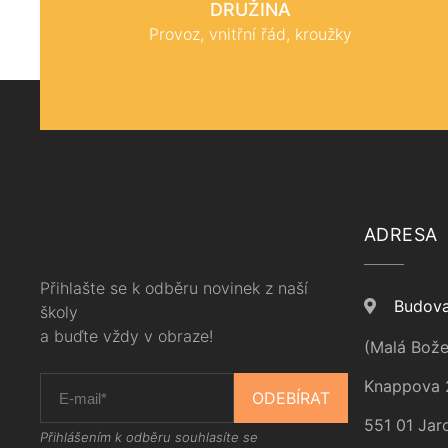
DRUŽINA
Provoz, vnitřní řád, kroužky
ADRESA
Přihlašte se k odběru novinek z naší
Budova
školy
a buďte vždy v obraze!
(Malá Bože
Knappova 
ODEBÍRAT
551 01 Jar
Přihlášením k odběru souhlasíte se