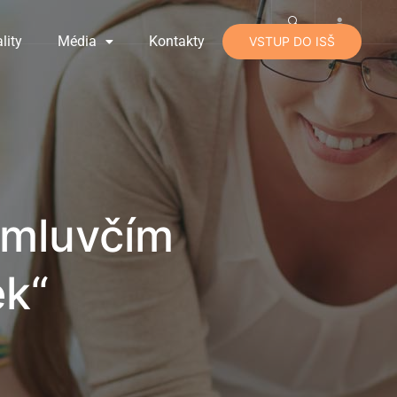
lity
Média
Kontakty
VSTUP DO ISŠ
 mluvčím
ek“