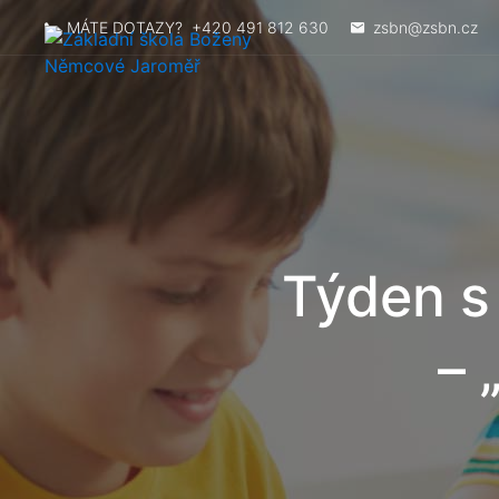
MÁTE DOTAZY?
+420 491 812 630
zsbn@zsbn.cz
Týden s
– 