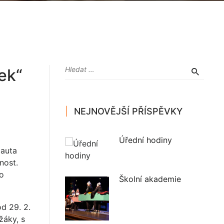
ek“
NEJNOVĚJŠÍ PŘÍSPĚVKY
Úřední hodiny
 auta
nost.
ho
Školní akademie
od 29. 2.
žáky, s