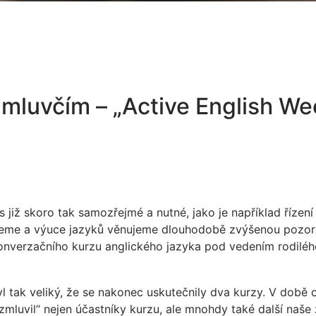
 mluvčím – „Active English We
již skoro tak samozřejmé a nutné, jako je například řízení
ujeme a výuce jazyků věnujeme dlouhodobě zvýšenou pozor
o konverzačního kurzu anglického jazyka pod vedením rodilé
byl tak veliký, že se nakonec uskutečnily dva kurzy. V době 
zmluvil“ nejen účastníky kurzu, ale mnohdy také další naše 