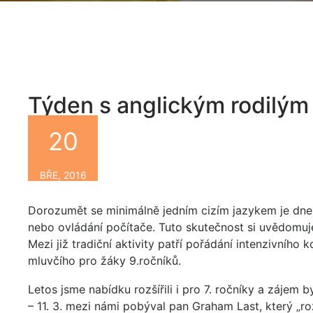
Týden s anglickým rodilým
20
By
BŘE, 2016
Dorozumět se minimálně jedním cizím jazykem je dnes 
nebo ovládání počítače. Tuto skutečnost si uvědom
Mezi již tradiční aktivity patří pořádání intenzivníh
mluvčího pro žáky 9.ročníků.
Letos jsme nabídku rozšířili i pro 7. ročníky a zájem 
– 11. 3. mezi námi pobýval pan Graham Last, který „ro