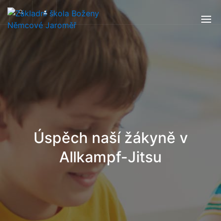
Úspěch naší žákyně v
Allkampf-Jitsu