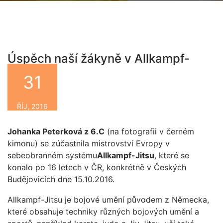
Úspěch naší žákyně v Allkampf-
Jitsu
31
By
ŘÍJ, 2016
Johanka Peterková z 6.C
(na fotografii v černém
kimonu) se zúčastnila mistrovství Evropy v
sebeobranném systému
Allkampf-Jitsu
, které se
konalo po 16 letech v ČR, konkrétně v Českých
Budějovicích dne 15.10.2016.
Allkampf-Jitsu je bojové umění původem z Německa,
které obsahuje techniky různých bojových umění a