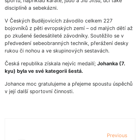
sportů, například karate, judo a Jiu Jitsu, učí také
disciplíně a sebekázni.
V Českých Budějovicích závodilo celkem 227
bojovníků z pěti evropských zemí – od malých dětí až
po zkušené šedesátileté závodníky. Soutěžilo se v
předvedení sebeobranných technik, přerážení desky
rukou či nohou a ve skupinových sestavách.
Česká republika získala nejvíc medailí;
Johanka (7.
kyu) byla ve své kategorii šestá.
Johance moc gratulujeme a přejeme spoustu úspěchů
v její další sportovní činnosti.
Previous