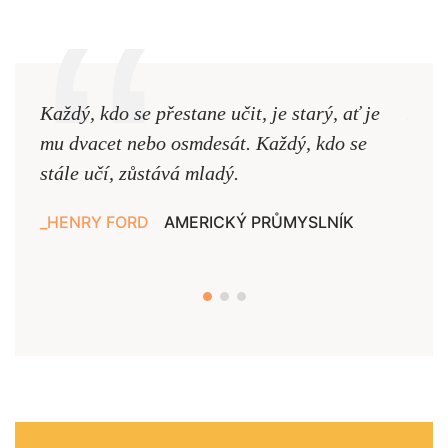
Každý, kdo se přestane učit, je starý, ať je
Naši
mu dvacet nebo osmdesát. Každý, kdo se
cest,
stále učí, zůstává mladý.
nejd
HENRY FORD
AMERICKÝ PRŮMYSLNÍK
JAN