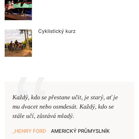
Cyklistický kurz
Každý, kdo se přestane učit, je starý, ať je
Naši
mu dvacet nebo osmdesát. Každý, kdo se
cest,
stále učí, zůstává mladý.
nejd
HENRY FORD
AMERICKÝ PRŮMYSLNÍK
JAN