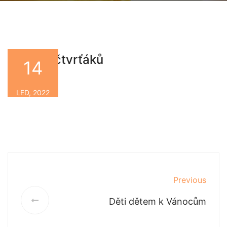
Vánoce čtvrťáků
14
By
LED, 2022
Previous
Děti dětem k Vánocům