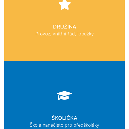
DRUŽINA
Provoz, vnitřní řád, kroužky
ŠKOLIČKA
Škola nanečisto pro předškoláky