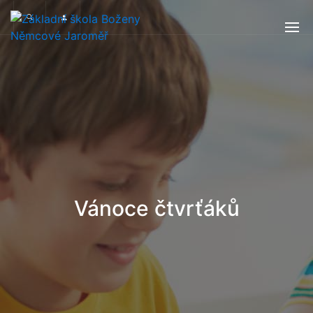
Vánoce čtvrťáků