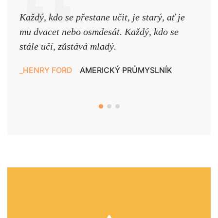
Každý, kdo se přestane učit, je starý, ať je
Naši
mu dvacet nebo osmdesát. Každý, kdo se
cest,
stále učí, zůstává mladý.
nejd
HENRY FORD
AMERICKÝ PRŮMYSLNÍK
JAN