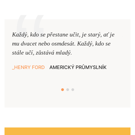
Každý, kdo se přestane učit, je starý, ať je
Naši
mu dvacet nebo osmdesát. Každý, kdo se
cest,
stále učí, zůstává mladý.
nejd
HENRY FORD
AMERICKÝ PRŮMYSLNÍK
JAN