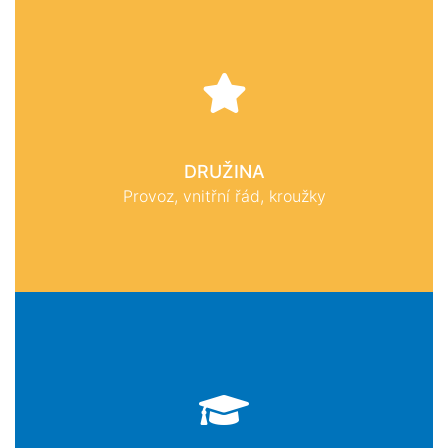
DRUŽINA
Provoz, vnitřní řád, kroužky