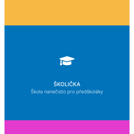
ŠKOLIČKA
Škola nanečisto pro předškoláky