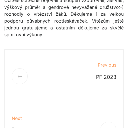
Učitelé statečně bojovali a soupeři vzdorovali, ale věk,
výškový průměr a gendrově nevyvážené družstvo:-)
rozhodly o vítězství žáků. Děkujeme i za velkou
podporu půvabných roztleskávaček. Vítězům ještě
jednou gratulujeme a ostatním děkujeme za skvělé
sportovní výkony.
Previous
PF 2023
Next