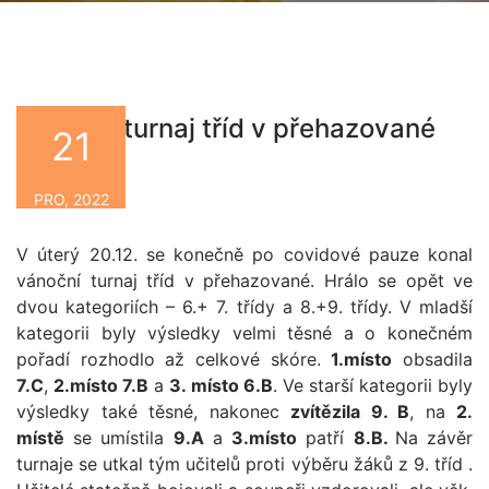
Vánoční turnaj tříd v přehazované
21
By
PRO, 2022
V úterý 20.12. se konečně po covidové pauze konal
vánoční turnaj tříd v přehazované. Hrálo se opět ve
dvou kategoriích – 6.+ 7. třídy a 8.+9. třídy. V mladší
kategorii byly výsledky velmi těsné a o konečném
pořadí rozhodlo až celkové skóre.
1.místo
obsadila
7.C
,
2.místo 7.B
a
3. místo 6.B
. Ve starší kategorii byly
výsledky také těsné, nakonec
zvítězila 9. B
, na
2.
místě
se umístila
9.A
a
3.místo
patří
8.B.
Na závěr
turnaje se utkal tým učitelů proti výběru žáků z 9. tříd .