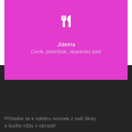
Jídelna
Ceník, jídelníček, objednání jídel
Přihlašte se k odběru novinek z naší školy
a buďte vždy v obraze!