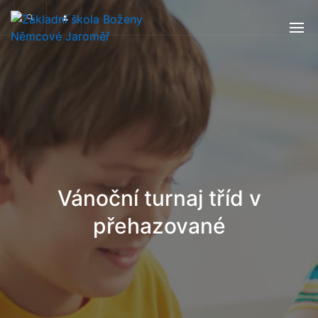
Vánoční turnaj tříd v
přehazované