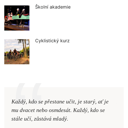
Školní akademie
Cyklistický kurz
Každý, kdo se přestane učit, je starý, ať je
Naši
mu dvacet nebo osmdesát. Každý, kdo se
cest,
stále učí, zůstává mladý.
nejd